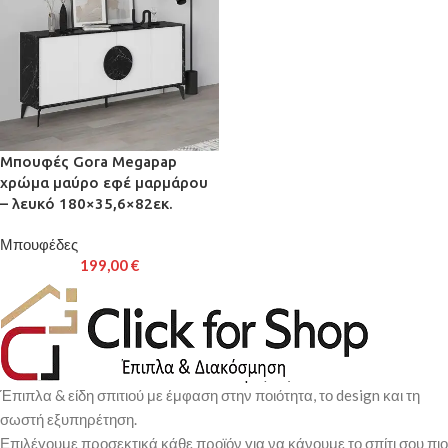
Μπουφές Gora Megapap
χρώμα μαύρο εφέ μαρμάρου
– λευκό 180×35,6×82εκ.
Μπουφέδες
199,00
€
Έπιπλα & είδη σπιτιού με έμφαση στην ποιότητα, το design και τη
σωστή εξυπηρέτηση.
Επιλέγουμε προσεκτικά κάθε προϊόν για να κάνουμε το σπίτι σου πιο