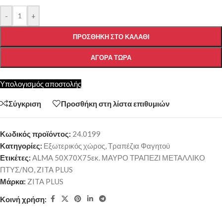
-
+
ΠΡΟΣΘΉΚΗ ΣΤΟ ΚΑΛΆΘΙ
ΑΓΟΡΆ ΤΏΡΑ
Υπολογισμός αποστολής
Σύγκριση
Προσθήκη στη λίστα επιθυμιών
Κωδικός προϊόντος:
24.0199
Κατηγορίες:
Εξωτερικός χώρος
,
Τραπέζια Φαγητού
Ετικέτες:
ALMA 50Χ70Χ75εκ. ΜΑΥΡΟ ΤΡΑΠΕΖΙ ΜΕΤΑΛΛΙΚΟ
ΠΤΥΣ/ΝΟ
,
ZITA PLUS
Μάρκα:
ZITA PLUS
Κοινή χρήση: