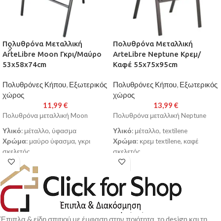
Πολυθρόνα Μεταλλική
Πολυθρόνα Μεταλλική
ArteLibre Moon Γκρι/Μαύρο
ArteLibre Neptune Κρεμ/
53x58x74cm
Καφέ 55x75x95cm
Πολυθρόνες Κήπου
,
Εξωτερικός
Πολυθρόνες Κήπου
,
Εξωτερικός
χώρος
χώρος
11,99
€
13,99
€
Πολυθρόνα μεταλλική Moon
Πολυθρόνα μεταλλική Neptune
Υλικό
: μέταλλο, ύφασμα
Υλικό
: μέταλλο, textilene
Χρώμα
: μαύρο ύφασμα, γκρι
Χρώμα
: κρεμ textilene, καφέ
σκελετός
σκελετός
Διαστάσεις
: 53x58x74cm
Διαστάσεις
: 55x75x95cm
Διάμετρος Σωλήνα
: 24x0.8mm
Διάμετρος Σωλήνα
:
Κατασκευασμένη από υψηλής
42x15x0.9mm
ποιότητας στιβαρό μεταλλικό
Κατασκευασμένη από υψηλής
σκελετό για μεγαλύτερη
ποιότητας στιβαρό μεταλλικό
ανθεκτικότητα και αντοχή στο
σκελετό για μεγαλύτερη
Έπιπλα & είδη σπιτιού με έμφαση στην ποιότητα, το design και τη