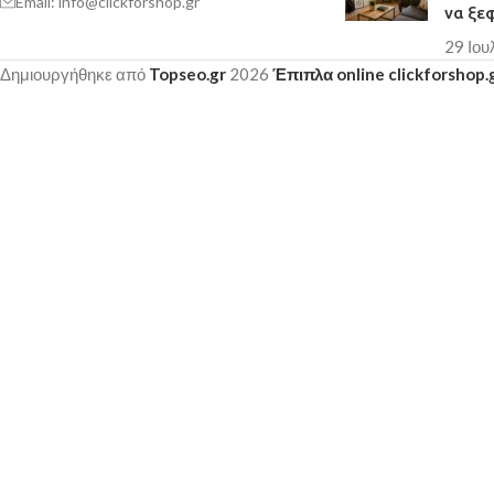
Email: info@clickforshop.gr
να ξε
29 Ιου
Δημιουργήθηκε από
Topseo.gr
2026
Έπιπλα online clickforshop.