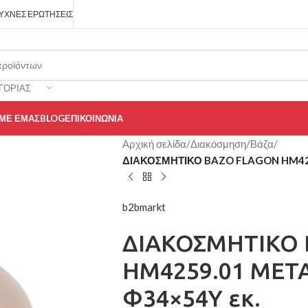
ΥΧΝΈΣ ΕΡΩΤΉΣΕΙΣ
ΓΟΡΊΑΣ
 ΜΕ ΕΜΆΣ
BLOG
ΕΠΙΚΟΙΝΩΝΊΑ
Αρχική σελίδα
/
Διακόσμηση
/
Βάζα
/
ΔΙΑΚΟΣΜΗΤΙΚΟ BAZO FLAGON HM425
b2bmarkt
ΔΙΑΚΟΣΜΗΤΙΚΟ
HM4259.01 ΜΕΤ
Φ34×54Υ εκ.