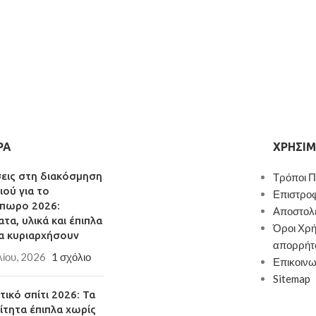
ΡΑ
ΧΡΉΣΙΜ
σεις στη διακόσμηση
Τρόποι 
ιού για το
Επιστρο
πωρο 2026:
Αποστολ
τα, υλικά και έπιπλα
Όροι Χρή
α κυριαρχήσουν
απορρήτ
λίου, 2026
1 σχόλιο
Επικοινω
Sitemap
ικό σπίτι 2026: Τα
ίτητα έπιπλα χωρίς