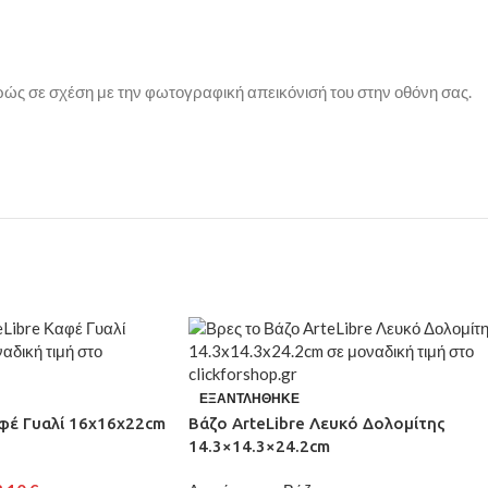
ρώς σε σχέση με την φωτογραφική απεικόνισή του στην οθόνη σας.
ΕΞΑΝΤΛΉΘΗΚΕ
αφέ Γυαλί 16x16x22cm
Βάζο ArteLibre Λευκό Δολομίτης
14.3×14.3×24.2cm