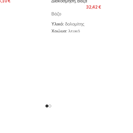
3,10
€
Διακόσμηση
,
Βάζα
32,42
€
Βάζο
Υλικό
: δολομίτης
Χρώμα
: λευκό
6x22cm
Διαστάσεις
: 14.3x14.3x24.2cm
εργάσιμες ημέρες
Παράδοση σε 3-10 εργάσιμες ημέρες