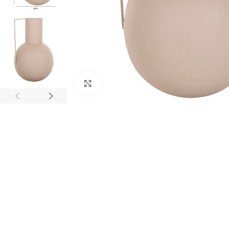
Κάντε κλικ για μεγέθυνση