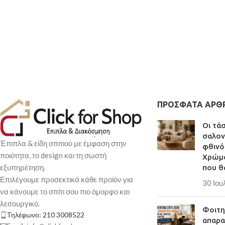
ΠΡΌΣΦΑΤΑ ΆΡΘ
Οι τά
σαλον
Έπιπλα & είδη σπιτιού με έμφαση στην
φθινό
ποιότητα, το design και τη σωστή
Χρώμα
εξυπηρέτηση.
που θ
Επιλέγουμε προσεκτικά κάθε προϊόν για
30 Ιου
να κάνουμε το σπίτι σου πιο όμορφο και
λειτουργικό.
Φοιτητ
Τηλέφωνο: 210 3008522
απαρα