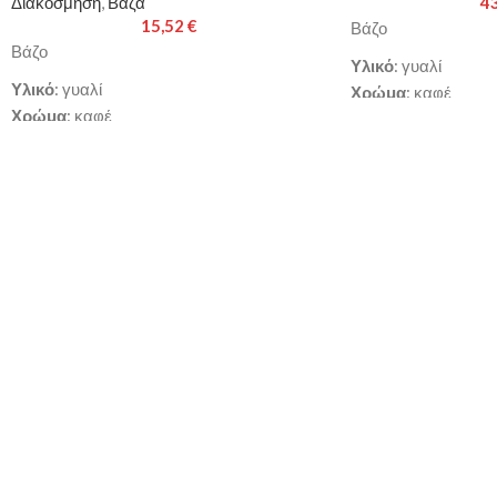
Διακόσμηση
,
Βάζα
4
15,52
€
Βάζο
Βάζο
Υλικό
: γυαλί
Υλικό
: γυαλί
Χρώμα
: καφέ
Χρώμα
: καφέ
Διαστάσεις
: 16x1
Διαστάσεις
: 16x16x18cm
Παράδοση σε 3-10 
Παράδοση σε 3-10 εργάσιμες ημέρες