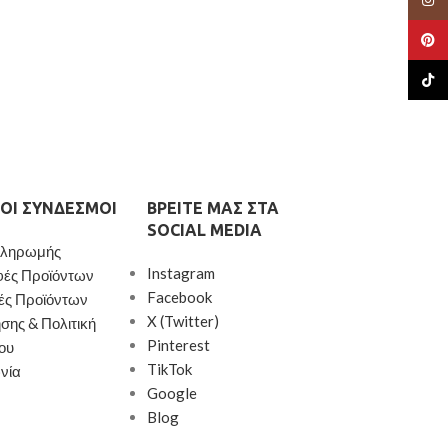
Pinte
TikTo
ΟΙ ΣΎΝΔΕΣΜΟΙ
ΒΡΕΊΤΕ ΜΑΣ ΣΤΑ
SOCIAL MEDIA
Πληρωμής
Instagram
φές Προϊόντων
Facebook
ές Προϊόντων
X (Twitter)
σης & Πολιτική
Pinterest
ου
TikTok
νία
Google
Blog