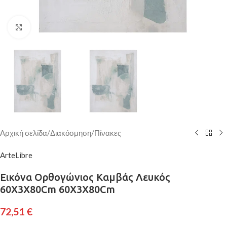
Κάντε κλικ για μεγέθυνση
Αρχική σελίδα
/
Διακόσμηση
/
Πίνακες
ArteLibre
Εικόνα Ορθογώνιος Καμβάς Λευκός
60X3X80Cm 60X3X80Cm
72,51
€