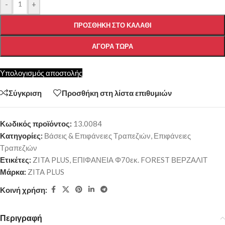
-
+
ΠΡΟΣΘΉΚΗ ΣΤΟ ΚΑΛΆΘΙ
ΑΓΟΡΆ ΤΏΡΑ
Υπολογισμός αποστολής
Σύγκριση
Προσθήκη στη λίστα επιθυμιών
Κωδικός προϊόντος:
13.0084
Κατηγορίες:
Βάσεις & Επιφάνειες Τραπεζιών
,
Επιφάνειες
Τραπεζιών
Ετικέτες:
ZITA PLUS
,
ΕΠΙΦΑΝΕΙΑ Φ70εκ. FOREST ΒΕΡΖΑΛΙΤ
Μάρκα:
ZITA PLUS
Κοινή χρήση:
Περιγραφή