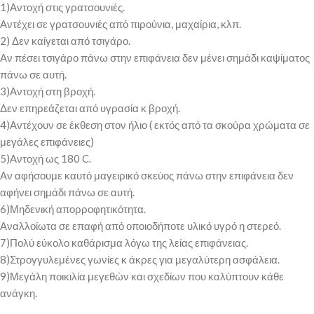
1)Αντοχή στις γρατσουνιές.
Αντέχει σε γρατσουνιές από πιρούνια, μαχαίρια, κλπ.
2) Δεν καίγεται από τσιγάρο.
Αν πέσει τσιγάρο πάνω στην επιφάνεια δεν μένει σημάδι καψίματος
πάνω σε αυτή.
3)Αντοχή στη βροχή.
Δεν επηρεάζεται από υγρασία κ βροχή.
4)Αντέχουν σε έκθεση στον ήλιο ( εκτός από τα σκούρα χρώματα σε
μεγάλες επιφάνειες)
5)Αντοχή ως 180 C.
Αν αφήσουμε καυτό μαγειρικό σκεύος πάνω στην επιφάνεια δεν
αφήνει σημάδι πάνω σε αυτή.
6)Μηδενική απορροφητικότητα.
Αναλλοίωτα σε επαφή από οποιοδήποτε υλικό υγρό η στερεό.
7)Πολύ εύκολο καθάρισμα λόγω της λείας επιφάνειας.
8)Στρογγυλεμένες γωνίες κ άκρες για μεγαλύτερη ασφάλεια.
9)Μεγάλη ποικιλία μεγεθών και σχεδίων που καλύπτουν κάθε
ανάγκη.