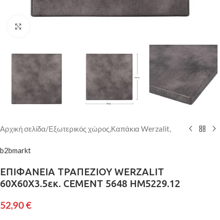
Κάντε κλικ για μεγέθυνση
Αρχική σελίδα
/
Εξωτερικός χώρος,Καπάκια Werzalit,
b2bmarkt
ΕΠΙΦΑΝΕΙΑ ΤΡΑΠΕΖΙΟΥ WERZALIT
60Χ60Χ3.5εκ. CEMENT 5648 HM5229.12
52,90
€