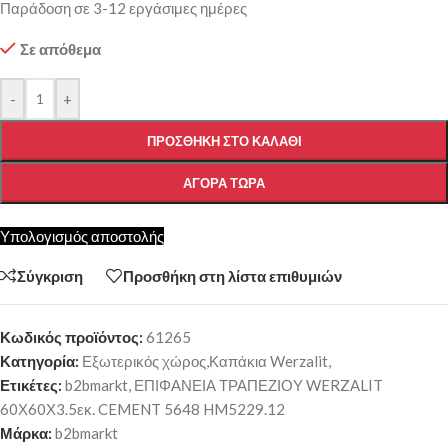
Παράδοση σε 3-12 εργάσιμες ημέρες
Σε απόθεμα
-
+
ΠΡΟΣΘΉΚΗ ΣΤΟ ΚΑΛΆΘΙ
ΑΓΟΡΆ ΤΏΡΑ
Υπολογισμός αποστολής
Σύγκριση
Προσθήκη στη λίστα επιθυμιών
Κωδικός προϊόντος:
61265
Κατηγορία:
Εξωτερικός χώρος,Καπάκια Werzalit,
Ετικέτες:
b2bmarkt
,
ΕΠΙΦΑΝΕΙΑ ΤΡΑΠΕΖΙΟΥ WERZALIT
60Χ60Χ3.5εκ. CEMENT 5648 HM5229.12
Μάρκα:
b2bmarkt