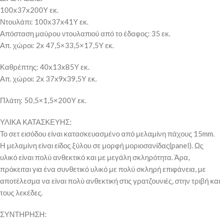
100x37x200Υ εκ.
Ντουλάπι: 100x37x41Υ εκ.
Απόσταση μαύρου ντουλαπιού από το έδαφος: 35 εκ.
Απ. χώροι: 2x 47,5×33,5×17,5Υ εκ.
Καθρέπτης: 40x13x85Υ εκ.
Απ. χώροι: 2x 37x9x39,5Υ εκ.
Πλάτη: 50,5×1,5×200Υ εκ.
ΥΛΙΚΑ ΚΑΤΑΣΚΕΥΗΣ:
Το σετ εισόδου είναι κατασκευασμένο από μελαμίνη πάχους 15mm.
Η μελαμίνη είναι είδος ξύλου σε μορφή μοριοσανίδας(panel). Ως
υλικό είναι πολύ ανθεκτικό και με μεγάλη σκληρότητα. Άρα,
πρόκειται για ένα συνθετικό υλικό με πολύ σκληρή επιφάνεια, με
αποτέλεσμα να είναι πολύ ανθεκτική στις γρατζουνιές, στην τριβή και
τους λεκέδες.
ΣΥΝΤΗΡΗΣΗ: