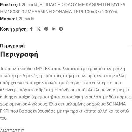
Ετικέτες:
b2bmarkt
,
ΕΠΙΠΛΟ ΕΙΣΟΔΟΥ ΜΕ ΚΑΘΡΕΠΤΗ MYLES
HM18080.02 ΜΕΛΑΜΙΝΗ ΣΟΝΑΜΑ-ΓΚΡΙ 100x37x200Υεκ
Μάρκα:
b2bmarkt
Κοινή χρήση:
Περιγραφή
Περιγραφή
Το έπιπλο εισόδου MYLES αποτελείται από μια μακρόστενη ψηλή
«πλάτη» με 5 μονές κρεμάστρες στην μία πλευρά, ενώ στην άλλη
υπάρχει ένα επιτοίχιο ντουλάπι με ένα ράφι στο εσωτερικό που
κλείνει με πόρτα/καθρέπτη. Η σύνθεση αυτή ολοκληρώνεται με μια
επίσης επιτοίχια (κρεμαστή)παπουτσοθήκη-ντουλάπι με δύο πόρτες,
χωρισμένη σε 4 χώρους. Ένα σετ μελαμίνης σε χρώμα SONAMA-
ΓΚΡΙ που θα σας ενθουσιάσει με την πρακτικότητα αλλά και το στυλ
του.
ΔΙΑΣΤΑΣΕΙΣ: