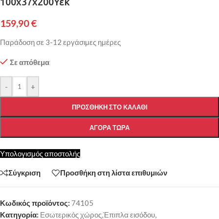
100x37x200Υεκ
159,90
€
Παράδοση σε 3-12 εργάσιμες ημέρες
Σε απόθεμα
-
+
ΠΡΟΣΘΉΚΗ ΣΤΟ ΚΑΛΆΘΙ
ΑΓΟΡΆ ΤΏΡΑ
Υπολογισμός αποστολής
Σύγκριση
Προσθήκη στη λίστα επιθυμιών
Κωδικός προϊόντος:
74105
Κατηγορία:
Εσωτερικός χώρος,Έπιπλα εισόδου,