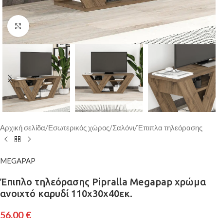
Κάντε κλικ για μεγέθυνση
Αρχική σελίδα
/
Εσωτερικός χώρος
/
Σαλόνι
/
Έπιπλα τηλεόρασης
MEGAPAP
Έπιπλο τηλεόρασης Pipralla Megapap χρώμα
ανοιχτό καρυδί 110x30x40εκ.
56,00
€