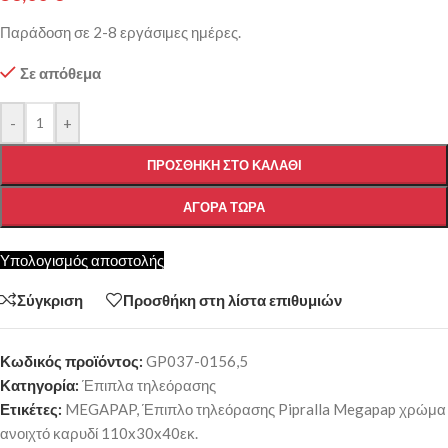
Παράδοση σε 2-8 εργάσιμες ημέρες.
Σε απόθεμα
-
+
ΠΡΟΣΘΉΚΗ ΣΤΟ ΚΑΛΆΘΙ
ΑΓΟΡΆ ΤΏΡΑ
Υπολογισμός αποστολής
Σύγκριση
Προσθήκη στη λίστα επιθυμιών
Κωδικός προϊόντος:
GP037-0156,5
Κατηγορία:
Έπιπλα τηλεόρασης
Ετικέτες:
MEGAPAP
,
Έπιπλο τηλεόρασης Pipralla Megapap χρώμα
ανοιχτό καρυδί 110x30x40εκ.