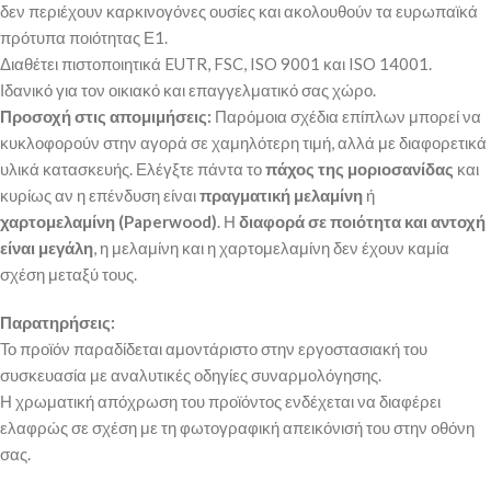
δεν περιέχουν καρκινογόνες ουσίες και ακολουθούν τα ευρωπαϊκά
πρότυπα ποιότητας Ε1.
Διαθέτει πιστοποιητικά EUTR, FSC, ISO 9001 και ISO 14001.
Ιδανικό για τον οικιακό και επαγγελματικό σας χώρο.
Προσοχή στις απομιμήσεις:
Παρόμοια σχέδια επίπλων μπορεί να
κυκλοφορούν στην αγορά σε χαμηλότερη τιμή, αλλά με διαφορετικά
υλικά κατασκευής. Ελέγξτε πάντα το
πάχος της μοριοσανίδας
και
κυρίως αν η επένδυση είναι
πραγματική μελαμίνη
ή
χαρτομελαμίνη (Paperwood)
. Η
διαφορά σε ποιότητα και αντοχή
είναι μεγάλη
, η μελαμίνη και η χαρτομελαμίνη δεν έχουν καμία
σχέση μεταξύ τους.
Παρατηρήσεις:
Το προϊόν παραδίδεται αμοντάριστο στην εργοστασιακή του
συσκευασία με αναλυτικές οδηγίες συναρμολόγησης.
Η χρωματική απόχρωση του προϊόντος ενδέχεται να διαφέρει
ελαφρώς σε σχέση με τη φωτογραφική απεικόνισή του στην οθόνη
σας.