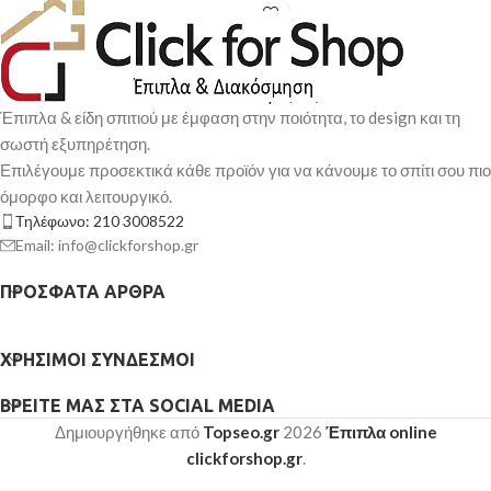
ημέρες
Παράδοση σε 3-10 εργάσιμες
ημέρες
Έπιπλα & είδη σπιτιού με έμφαση στην ποιότητα, το design και τη
σωστή εξυπηρέτηση.
Επιλέγουμε προσεκτικά κάθε προϊόν για να κάνουμε το σπίτι σου πιο
όμορφο και λειτουργικό.
Τηλέφωνο: 210 3008522
Email: info@clickforshop.gr
ΠΡΌΣΦΑΤΑ ΆΡΘΡΑ
ΧΡΉΣΙΜΟΙ ΣΎΝΔΕΣΜΟΙ
ΒΡΕΊΤΕ ΜΑΣ ΣΤΑ SOCIAL MEDIA
Δημιουργήθηκε από
Topseo.gr
2026
Έπιπλα online
clickforshop.gr
.