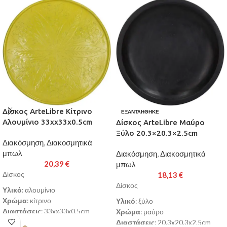
Δίσκος ArteLibre Κίτρινο
ΕΞΑΝΤΛΉΘΗΚΕ
Αλουμίνιο 33xx33x0.5cm
Δίσκος ArteLibre Μαύρο
Ξύλο 20.3×20.3×2.5cm
Διακόσμηση
,
Διακοσμητικά
μπωλ
Διακόσμηση
,
Διακοσμητικά
20,39
€
μπωλ
Δίσκος
18,13
€
Δίσκος
Υλικό
: αλουμίνιο
Χρώμα
: κίτρινο
Υλικό
: ξύλο
Διαστάσεις
: 33xx33x0.5cm
Χρώμα
: μαύρο
Παράδοση σε 3-10 εργάσιμες
Διαστάσεις
: 20.3x20.3x2.5cm