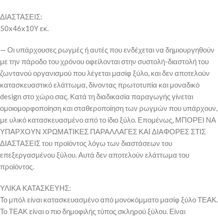
ΔΙΑΣΤΑΣΕΙΣ:
50x46x10Y εκ.
— Οι υπάρχουσες ρωγμές ή αυτές που ενδέχεται να δημιουργηθούν
με την πάροδο του χρόνου οφείλονται στην συστολή-διαστολή του
ζωντανού οργανισμού που λέγεται μασίφ ξύλο, και δεν αποτελούν
κατασκευαστικό ελάττωμα, δίνοντας πρωτοτυπία και μοναδικό
design στο χώρο σας. Κατά τη διαδικασία παραγωγής γίνεται
ομοιομορφοποίηση και σταθεροποίηση των ρωγμών που υπάρχουν,
με υλικό κατασκευασμένο από το ίδιο ξύλο. Επομένως, ΜΠΟΡΕΙ ΝΑ
ΥΠΑΡΧΟΥΝ ΧΡΩΜΑΤΙΚΕΣ ΠΑΡΑΛΛΑΓΕΣ ΚΑΙ ΔΙΑΦΟΡΕΣ ΣΤΙΣ
ΔΙΑΣΤΑΣΕΙΣ του προϊόντος λόγω των διαστάσεων του
επεξεργασμένου ξύλου. Αυτά δεν αποτελούν ελάττωμα του
προϊόντος.
ΥΛΙΚΑ ΚΑΤΑΣΚΕΥΗΣ:
Το μπόλ είναι κατασκευασμένο από μονοκόμματο μασίφ ξύλο ΤΕΑΚ.
Το ΤΕΑΚ είναι ο πιο δημοφιλής τύπος σκληρού ξύλου. Είναι