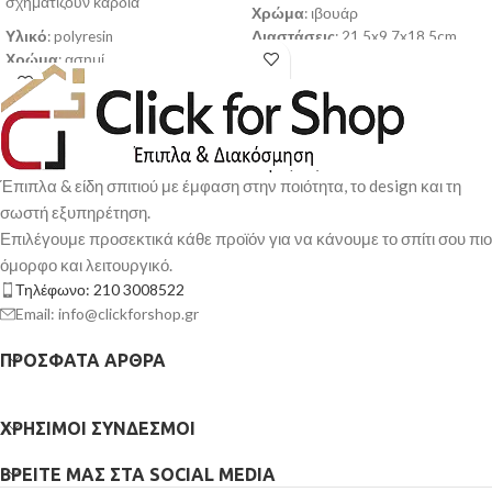
σχηματίζουν καρδιά
Χρώμα
: ιβουάρ
Υλικό
: polyresin
Διαστάσεις
: 21.5x9.7x18.5cm
Χρώμα
: ασημί
Παράδοση σε 3-10 εργάσιμες
Διαστάσεις
: 9.5x35x16cm
ημέρες
Παράδοση σε 3-10 εργάσιμες
ημέρες
Έπιπλα & είδη σπιτιού με έμφαση στην ποιότητα, το design και τη
σωστή εξυπηρέτηση.
Επιλέγουμε προσεκτικά κάθε προϊόν για να κάνουμε το σπίτι σου πιο
όμορφο και λειτουργικό.
Τηλέφωνο: 210 3008522
Email: info@clickforshop.gr
ΠΡΌΣΦΑΤΑ ΆΡΘΡΑ
ΧΡΉΣΙΜΟΙ ΣΎΝΔΕΣΜΟΙ
ΒΡΕΊΤΕ ΜΑΣ ΣΤΑ SOCIAL MEDIA