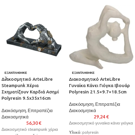
ΕΞΑΝΤΛΉΘΗΚΕ
ΕΞΑΝΤΛΉΘΗΚΕ
Διακοσμητικό ArteLibre
Διακοσμητικό ArteLibre
Steampunk Χέρια
Γυναίκα Κάνει Γιόγκα Ιβουάρ
Σχηματίζουν Καρδιά Ασημί
Polyresin 21.5×9.7×18.5cm
Polyresin 9.5x35x16cm
Διακόσμηση
,
Επιτραπέζια
Διακόσμηση
,
Επιτραπέζια
Διακοσμητικά
Διακοσμητικά
29,24
€
56,30
€
Διακοσμητικό γυναίκα κάνει γιόγκα
Διακοσμητικό steampunk χέρια
Υλικό
: polyresin