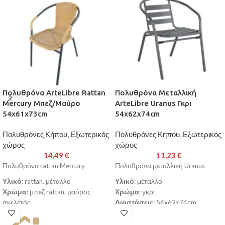
Πολυθρόνα ArteLibre Rattan
Πολυθρόνα Μεταλλική
Mercury Μπεζ/Μαύρο
ArteLibre Uranus Γκρι
54x61x73cm
54x62x74cm
Πολυθρόνες Κήπου
,
Εξωτερικός
Πολυθρόνες Κήπου
,
Εξωτερικός
χώρος
χώρος
14,49
€
11,23
€
Πολυθρόνα rattan Mercury
Πολυθρόνα μεταλλική Uranus
Υλικό
: rattan, μέταλλο
Υλικό
: μέταλλο
Χρώμα
: μπεζ rattan, μαύρος
Χρώμα
: γκρι
σκελετός
Διαστάσεις
: 54x62x74cm
Διαστάσεις
: 54x61x73cm
Διάμετρος Σωλήνα
: 24x0.8mm
Διάμετρος Σωλήνα
: 24x0.8mm
Κατασκευασμένη από υψηλής