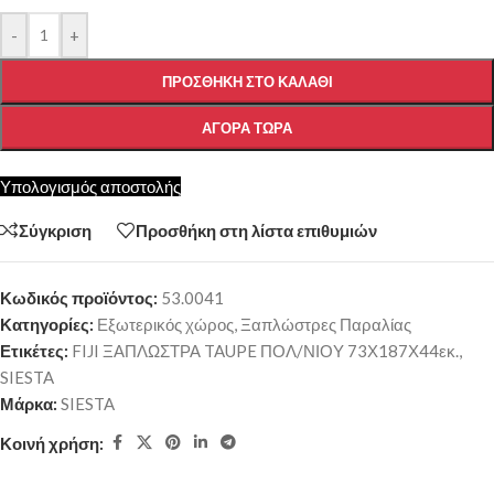
-
+
ΠΡΟΣΘΉΚΗ ΣΤΟ ΚΑΛΆΘΙ
ΑΓΟΡΆ ΤΏΡΑ
Υπολογισμός αποστολής
Σύγκριση
Προσθήκη στη λίστα επιθυμιών
Κωδικός προϊόντος:
53.0041
Κατηγορίες:
Εξωτερικός χώρος
,
Ξαπλώστρες Παραλίας
Ετικέτες:
FIJI ΞΑΠΛΩΣΤΡΑ TAUPE ΠΟΛ/ΝΙΟΥ 73Χ187Χ44εκ.
,
SIESTA
Μάρκα:
SIESTA
Κοινή χρήση: