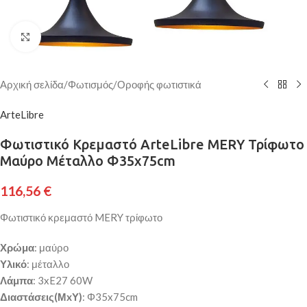
Κάντε κλικ για μεγέθυνση
Αρχική σελίδα
/
Φωτισμός
/
Οροφής φωτιστικά
ArteLibre
Φωτιστικό Κρεμαστό ArteLibre MERY Τρίφωτο
Μαύρο Μέταλλο Φ35x75cm
116,56
€
Φωτιστικό κρεμαστό MERY τρίφωτο
Χρώμα
: μαύρο
Υλικό
: μέταλλο
Λάμπα
: 3xE27 60W
Διαστάσεις(ΜxΥ)
: Φ35x75cm