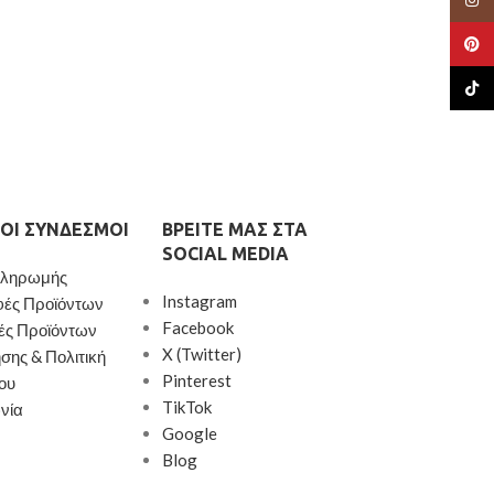
Pinte
TikTo
ΟΙ ΣΎΝΔΕΣΜΟΙ
ΒΡΕΊΤΕ ΜΑΣ ΣΤΑ
SOCIAL MEDIA
Πληρωμής
Instagram
φές Προϊόντων
Facebook
ές Προϊόντων
X (Twitter)
σης & Πολιτική
Pinterest
ου
TikTok
νία
Google
Blog