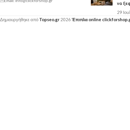
Email: info@clickforshop.gr
να ξε
29 Ιου
Δημιουργήθηκε από
Topseo.gr
2026
Έπιπλα online clickforshop.