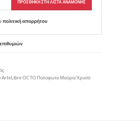
ΠΡΟΣΘΉΚΗ ΣΤΗ ΛΊΣΤΑ ΑΝΑΜΟΝΉΣ
ην
πολιτική απορρήτου
 επιθυμιών
ός
ό ArteLibre OCTO Πολύφωτο Μαύρο/Χρυσό