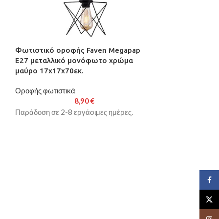
Φωτιστικό οροφής Faven Megapap
Φωτιστικό ορο
E27 μεταλλικό μονόφωτο χρώμα
μεταλλικό μο
μαύρο 17x17x70εκ.
24x24x70εκ.
Οροφής φωτιστικά
Οροφής φωτιστι
8,90
€
Παράδοση σε 2-8 εργάσιμες ημέρες.
Παράδοση σε 2-8
Face
X
Insta