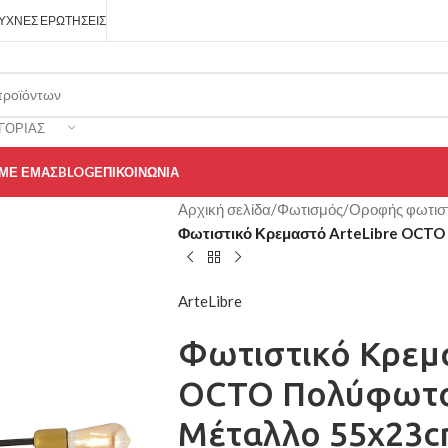
ΥΧΝΈΣ ΕΡΩΤΉΣΕΙΣ
ΓΟΡΊΑΣ
 ΜΕ ΕΜΆΣ
BLOG
ΕΠΙΚΟΙΝΩΝΊΑ
Αρχική σελίδα
/
Φωτισμός
/
Οροφής φωτισ
Φωτιστικό Κρεμαστό ArteLibre OCT
ArteLibre
Φωτιστικό Κρεμ
OCTO Πολύφωτ
Μέταλλο 55x23