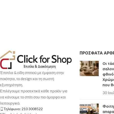
ΠΡΌΣΦΑΤΑ ΆΡΘ
Οι τά
σαλον
Έπιπλα & είδη σπιτιού με έμφαση στην
φθινό
ποιότητα, το design και τη σωστή
Χρώμα
εξυπηρέτηση.
που θ
Επιλέγουμε προσεκτικά κάθε προϊόν για
30 Ιου
να κάνουμε το σπίτι σου πιο όμορφο και
λειτουργικό.
Φοιτητ
Τηλέφωνο: 210 3008522
απαρα