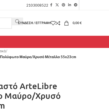
2103008522
ΣΎΝΔΕΣΗ / ΕΓΓΡΑΦΉ
0,00
€
τικά
/
O Πολύφωτο Μαύρο/Χρυσό Μέταλλο 55x23cm
αστό ArteLibre
ο Μαύρο/Χρυσό
cm