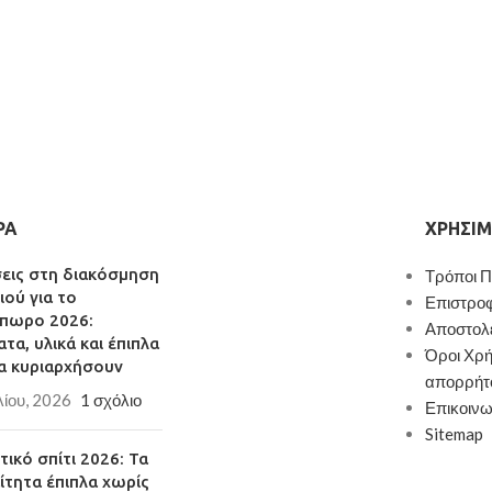
ΡΑ
ΧΡΉΣΙΜ
σεις στη διακόσμηση
Τρόποι 
ιού για το
Επιστρο
πωρο 2026:
Αποστολ
τα, υλικά και έπιπλα
Όροι Χρή
α κυριαρχήσουν
απορρήτ
λίου, 2026
1 σχόλιο
Επικοινω
Sitemap
ικό σπίτι 2026: Τα
ίτητα έπιπλα χωρίς