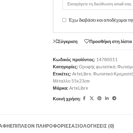
Έχω διαβάσει και αποδέχομαι τ
Σύγκριση
Προσθήκη στη λίστα
Κωδικός προϊόντος:
14780011
Κατηγορίες:
Οροφής φωτιστικά
,
Φωτισμ
Ετικέτες:
ArteLibre
,
Φωτιστικό Κρεμαστ
Μέταλλο 55x23cm
Μάρκα:
ArteLibre
Κοινή χρήση:
ΡΑΦΉ
ΕΠΙΠΛΈΟΝ ΠΛΗΡΟΦΟΡΊΕΣ
ΑΞΙΟΛΟΓΉΣΕΙΣ (0)