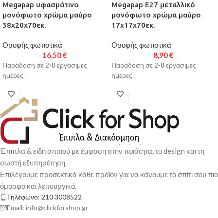
Megapap υφασμάτινο
Megapap E27 μεταλλικό
μονόφωτο χρώμα μαύρο
μονόφωτο χρώμα μαύρο
38x20x70εκ.
17x17x70εκ.
Οροφής φωτιστικά
Οροφής φωτιστικά
16,50
€
8,90
€
Παράδοση σε 2-8 εργάσιμες
Παράδοση σε 2-8 εργάσιμες
ημέρες.
ημέρες.
Έπιπλα & είδη σπιτιού με έμφαση στην ποιότητα, το design και τη
σωστή εξυπηρέτηση.
Επιλέγουμε προσεκτικά κάθε προϊόν για να κάνουμε το σπίτι σου πιο
όμορφο και λειτουργικό.
Τηλέφωνο: 210 3008522
Email: info@clickforshop.gr