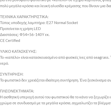
πολύ μεγάλα κρόσια και λευκή αλυσίδα κρέμασης που δίνουν μια δι
ΤΕΧΝΙΚΑ ΧΑΡΑΚΤΗΡΙΣΤΙΚΑ:
Τύπος υποδοχής λαμπτήρα: Ε27 Normal Socket
Προτείνεται η χρήση LED
Διαστάσεις: Φ54×56-140Υ εκ.
CE Certified
ΥΛΙΚΟ ΚΑΤΑΣΚΕΥΗΣ:
Το «καπέλο» είναι κατασκευασμένο από φυσικές ίνες από seagrass. 
νερό.
ΣΥΝΤΗΡΗΣΗ:
Το φωτιστικό δεν χρειάζεται ιδιαίτερη συντήρηση. Ένα ξεσκόνισμα α
ΠΛΕΟΝΕΚΤΗΜΑΤΑ:
Η αισθητική υπεροχή αυτού του φωτιστικού θα το κάνει να ξεχωρίζει 
χρώμα σε συνδυασμό με τα μεγάλα κρόσια, αιχμαλωτίζει τα βλέμματ