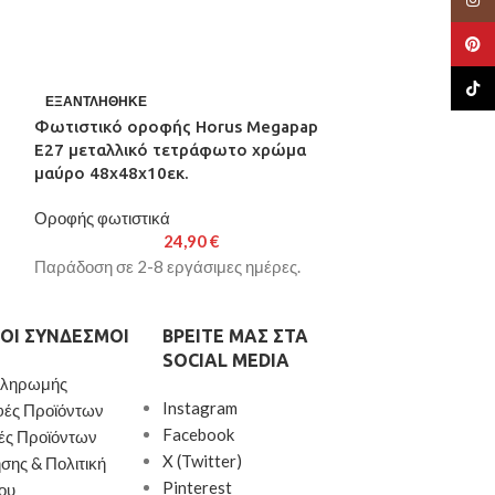
Pinte
TikTo
Φωτιστικό ορ
ΕΞΑΝΤΛΉΘΗΚΕ
υφασμάτινο μ
Φωτιστικό οροφής Horus Megapap
38x21x70εκ.
E27 μεταλλικό τετράφωτο χρώμα
μαύρο 48x48x10εκ.
Οροφής φωτιστι
Οροφής φωτιστικά
Παράδοση σε 2-8
24,90
€
Παράδοση σε 2-8 εργάσιμες ημέρες.
ΟΙ ΣΎΝΔΕΣΜΟΙ
ΒΡΕΊΤΕ ΜΑΣ ΣΤΑ
SOCIAL MEDIA
Πληρωμής
Instagram
φές Προϊόντων
Facebook
ές Προϊόντων
X (Twitter)
σης & Πολιτική
Pinterest
ου