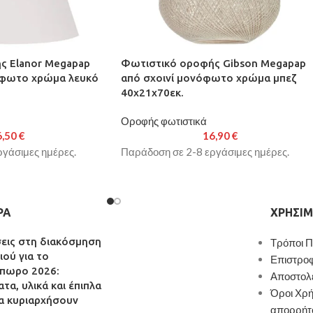
ς Elanor Megapap
Φωτιστικό οροφής Gibson Megapap
φωτο χρώμα λευκό
από σχοινί μονόφωτο χρώμα μπεζ
40x21x70εκ.
Οροφής φωτιστικά
6,50
€
16,90
€
γάσιμες ημέρες.
Παράδοση σε 2-8 εργάσιμες ημέρες.
ΡΑ
ΧΡΉΣΙΜ
σεις στη διακόσμηση
Τρόποι 
ιού για το
Επιστρο
πωρο 2026:
Αποστολ
τα, υλικά και έπιπλα
Όροι Χρή
α κυριαρχήσουν
απορρήτ