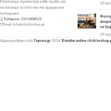
Επιλέγουμε προσεκτικά κάθε προϊόν για
30 Ιου
να κάνουμε το σπίτι σου πιο όμορφο και
λειτουργικό.
Φοιτητ
Τηλέφωνο: 210 3008522
απαρα
Email: info@clickforshop.gr
να ξε
29 Ιου
Δημιουργήθηκε από
Topseo.gr
2026
Έπιπλα online clickforshop.