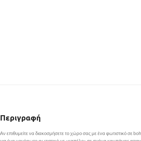
Περιγραφή
Αν επιθυμείτε να διακοσμήσετε το χώρο σας με ένα φωτιστικό σε boho
για ένα μονόφωτο φωτιστικό με «καπέλο» σε σχήμα καμπάνας φτιαγμέ