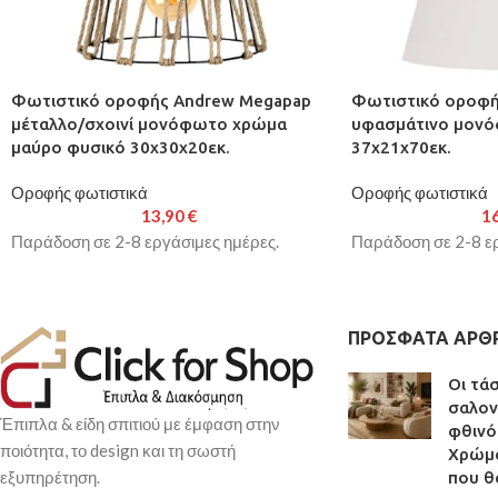
Φωτιστικό οροφής Andrew Megapap
Φωτιστικό οροφή
μέταλλο/σχοινί μονόφωτο χρώμα
υφασμάτινο μονό
μαύρο φυσικό 30x30x20εκ.
37x21x70εκ.
Οροφής φωτιστικά
Οροφής φωτιστικά
13,90
€
1
Παράδοση σε 2-8 εργάσιμες ημέρες.
Παράδοση σε 2-8 ερ
ΠΡΌΣΦΑΤΑ ΆΡΘ
Οι τά
σαλον
Έπιπλα & είδη σπιτιού με έμφαση στην
φθινό
ποιότητα, το design και τη σωστή
Χρώμα
εξυπηρέτηση.
που θ