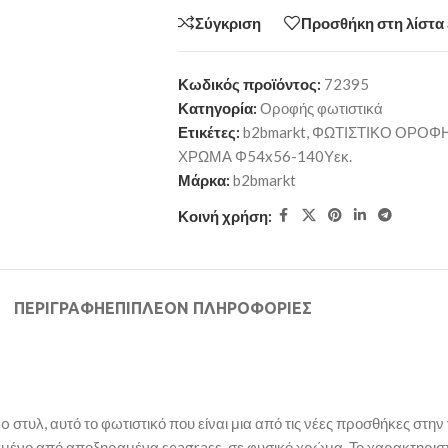
Σύγκριση
Προσθήκη στη λίστα
Κωδικός προϊόντος:
72395
Κατηγορία:
Οροφής φωτιστικά
Ετικέτες:
b2bmarkt
,
ΦΩΤΙΣΤΙΚΟ ΟΡΟΦΗ
ΧΡΩΜΑ Φ54x56-140Υεκ.
Μάρκα:
b2bmarkt
Κοινή χρήση:
ΠΕΡΙΓΡΑΦΉ
ΕΠΙΠΛΈΟΝ ΠΛΗΡΟΦΟΡΊΕΣ
 στυλ, αυτό το φωτιστικό που είναι μια από τις νέες προσθήκες στην
νο από αποξηραμένα seagrass, σε φυσικό χρώμα. Το χαρακτηριστικό,