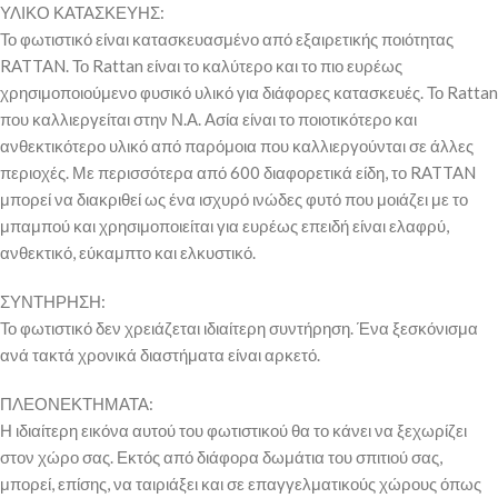
ΥΛΙΚΟ ΚΑΤΑΣΚΕΥΗΣ:
Το φωτιστικό είναι κατασκευασμένο από εξαιρετικής ποιότητας
RATTAN. Το Rattan είναι το καλύτερο και το πιο ευρέως
χρησιμοποιούμενο φυσικό υλικό για διάφορες κατασκευές. Το Rattan
που καλλιεργείται στην Ν.Α. Ασία είναι το ποιοτικότερο και
ανθεκτικότερο υλικό από παρόμοια που καλλιεργούνται σε άλλες
περιοχές. Με περισσότερα από 600 διαφορετικά είδη, το RATTAN
μπορεί να διακριθεί ως ένα ισχυρό ινώδες φυτό που μοιάζει με το
μπαμπού και χρησιμοποιείται για ευρέως επειδή είναι ελαφρύ,
ανθεκτικό, εύκαμπτο και ελκυστικό.
ΣΥΝΤΗΡΗΣΗ:
Το φωτιστικό δεν χρειάζεται ιδιαίτερη συντήρηση. Ένα ξεσκόνισμα
ανά τακτά χρονικά διαστήματα είναι αρκετό.
ΠΛΕΟΝΕΚΤΗΜΑΤΑ:
Η ιδιαίτερη εικόνα αυτού του φωτιστικού θα το κάνει να ξεχωρίζει
στον χώρο σας. Εκτός από διάφορα δωμάτια του σπιτιού σας,
μπορεί, επίσης, να ταιριάξει και σε επαγγελματικούς χώρους όπως