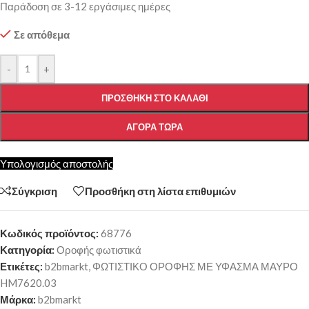
Παράδοση σε 3-12 εργάσιμες ημέρες
Σε απόθεμα
-
+
ΠΡΟΣΘΉΚΗ ΣΤΟ ΚΑΛΆΘΙ
ΑΓΟΡΆ ΤΏΡΑ
Υπολογισμός αποστολής
Σύγκριση
Προσθήκη στη λίστα επιθυμιών
Κωδικός προϊόντος:
68776
Κατηγορία:
Οροφής φωτιστικά
Ετικέτες:
b2bmarkt
,
ΦΩΤΙΣΤΙΚΟ ΟΡΟΦΗΣ ΜΕ ΥΦΑΣΜΑ ΜΑΥΡΟ
HM7620.03
Μάρκα:
b2bmarkt