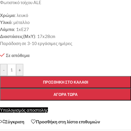
Φωτιστικό τοίχου ALE
Χρώμα
: λευκό
Υλικό
: μέταλλο
Λάμπα
: 1xE27
Διαστάσεις(ΜxΥ)
: 17x28cm
Παράδοση σε 3-10 εργάσιμες ημέρες
Σε απόθεμα
-
+
ΠΡΟΣΘΉΚΗ ΣΤΟ ΚΑΛΆΘΙ
ΑΓΟΡΆ ΤΏΡΑ
Υπολογισμός αποστολής
Σύγκριση
Προσθήκη στη λίστα επιθυμιών