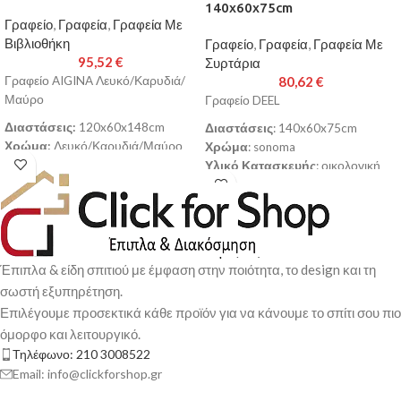
140x60x75cm
Γραφείο
,
Γραφεία
,
Γραφεία Με
Βιβλιοθήκη
Γραφείο
,
Γραφεία
,
Γραφεία Με
95,52
€
Συρτάρια
Γραφείο AIGINA Λευκό/Καρυδιά/
80,62
€
Μαύρο
Γραφείο DEEL
Διαστάσεις:
120x60x148cm
Διαστάσεις
: 140x60x75cm
Χρώμα:
Λευκό/Καρυδιά/Μαύρο
Χρώμα
: sonoma
Υλικό Κατασκευής:
Μοριοσανίδα
Υλικό Κατασκευής
: οικολογική
Παράγεται σύμφωνα με τα
μοριοσανίδα (E1 CLASS)
Ευρωπαϊκά πρότυπα ποιότητας
ευρωπαϊκής προέλευσης,
Ε1 που είναι ακίνδυνα για το
εξαιρετικής αντοχής,
περιβάλλον και την υγεία και δεν
επενδεδυμένη με μελαμίνη (MF
περιέχουν καρκινογόνους
PB), πάχους 16mm
Έπιπλα & είδη σπιτιού με έμφαση στην ποιότητα, το design και τη
παράγοντες.
Τελειώματα
: PVC, πάχους
σωστή εξυπηρέτηση.
Κατασκευασμένο από
0.45mm
Επιλέγουμε προσεκτικά κάθε προϊόν για να κάνουμε το σπίτι σου πιο
μοριοσανίδα πάχους 18 mm.
Χαρακτηριστικά Υλικού
: αντοχή
όμορφο και λειτουργικό.
Παράγεται με υλικά κατάλληλα για
στο υπεριώδες φως (UV) , Εύκολο
το περιβάλλον και την υγεία των
Τηλέφωνο: 210 3008522
στη συντήρηση , Ανθεκτικό στους
παιδιών.
λεκέδες
Email: info@clickforshop.gr
Παράδοση σε 3-10 εργάσιμες
Παράδοση σε 3-10 εργάσιμες