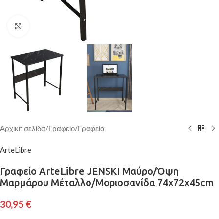
Κάντε κλικ για μεγέθυνση
Αρχική σελίδα
/
Γραφείο
/
Γραφεία
ArteLibre
Γραφείο ArteLibre JENSKI Μαύρο/Όψη
Μαρμάρου Μέταλλο/Μοριοσανίδα 74x72x45cm
30,95
€