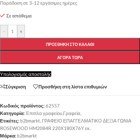
Παράδοση σε 3-12 εργάσιμες ημέρες
Σε απόθεμα
-
+
ΠΡΟΣΘΉΚΗ ΣΤΟ ΚΑΛΆΘΙ
ΑΓΟΡΆ ΤΏΡΑ
Υπολογισμός αποστολής
Σύγκριση
Προσθήκη στη λίστα επιθυμιών
Κωδικός προϊόντος:
62557
Κατηγορία:
Έπιπλα γραφείου,Γραφεία,
Ετικέτες:
b2bmarkt
,
ΓΡΑΦΕΙΟ ΕΠΑΓΓΕΛΜΑΤΙΚΟ ΔΕΞΙΑ ΓΩΝΙΑ
ROSEWOOD HM2084R 220X180X76Υ εκ.
Μάρκα:
b2bmarkt