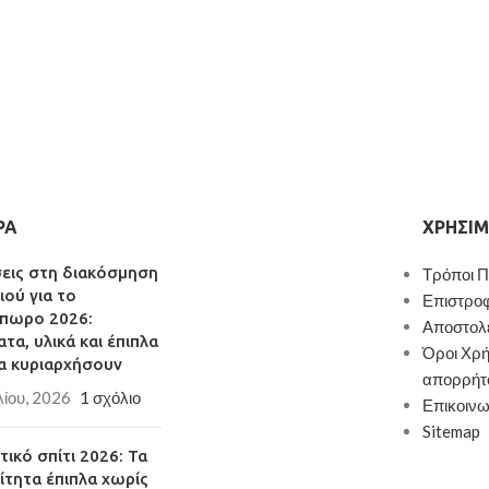
ΡΑ
ΧΡΉΣΙΜ
σεις στη διακόσμηση
Τρόποι 
ιού για το
Επιστρο
πωρο 2026:
Αποστολ
τα, υλικά και έπιπλα
Όροι Χρή
α κυριαρχήσουν
απορρήτ
λίου, 2026
1 σχόλιο
Επικοινω
Sitemap
ικό σπίτι 2026: Τα
ίτητα έπιπλα χωρίς