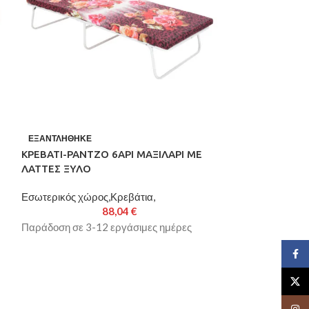
ΟΜΠΡΕΛΑ ΕΠΑΓ
ΕΞΑΝΤΛΉΘΗΚΕ
ΕΚΡΟΥ ΜΟΝΟΚ
ΚΡΕΒΑΤΙ-ΡΑΝΤΖΟ 6ΑΡΙ ΜΑΞΙΛΑΡΙ ΜΕ
ΛΑΤΤΕΣ ΞΥΛΟ
Ομπρέλες
Εσωτερικός χώρος,Κρεβάτια,
Παράδοση σε 3-
88,04
€
Παράδοση σε 3-12 εργάσιμες ημέρες
Face
X
Insta