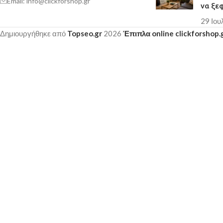
Email: info@clickforshop.gr
να ξε
29 Ιου
Δημιουργήθηκε από
Topseo.gr
2026
Έπιπλα online clickforshop.