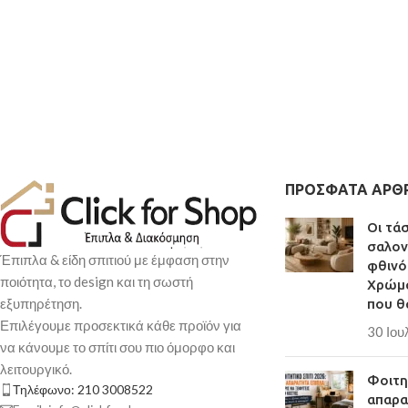
ΠΡΌΣΦΑΤΑ ΆΡΘ
Οι τά
σαλον
Έπιπλα & είδη σπιτιού με έμφαση στην
φθινό
ποιότητα, το design και τη σωστή
Χρώμα
εξυπηρέτηση.
που θ
Επιλέγουμε προσεκτικά κάθε προϊόν για
30 Ιου
να κάνουμε το σπίτι σου πιο όμορφο και
λειτουργικό.
Φοιτητ
Τηλέφωνο: 210 3008522
απαρα