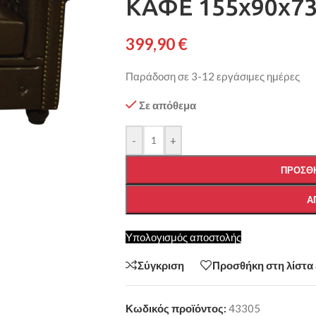
ΚΑΦΕ 155x90x73
399,90
€
Παράδοση σε 3-12 εργάσιμες ημέρες
Σε απόθεμα
-
+
ΠΡΟΣΘΉ
Α
Υπολογισμός αποστολής
Σύγκριση
Προσθήκη στη λίστα
Κωδικός προϊόντος:
43305