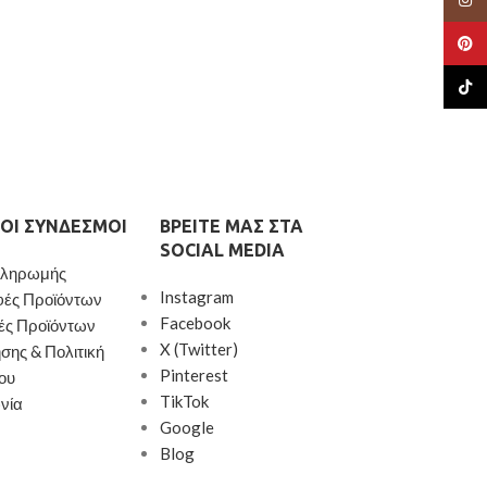
Pinte
TikTo
ΟΙ ΣΎΝΔΕΣΜΟΙ
ΒΡΕΊΤΕ ΜΑΣ ΣΤΑ
SOCIAL MEDIA
Πληρωμής
Instagram
φές Προϊόντων
Facebook
ές Προϊόντων
X (Twitter)
σης & Πολιτική
Pinterest
ου
TikTok
νία
Google
Blog