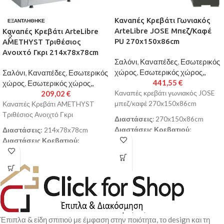
Καναπές Κρεβάτι Γωνιακός
ΕΞΑΝΤΛΉΘΗΚΕ
ArteLibre JOSE Μπεζ/Καφέ
Καναπές Κρεβάτι ArteLibre
PU 270x150x86cm
AMETHYST Τριθέσιος
Ανοιχτό Γκρι 214x78x78cm
Σαλόνι
,
Καναπέδες
,
Εσωτερικός
χώρος
,
Εσωτερικός χώρος,,
Σαλόνι
,
Καναπέδες
,
Εσωτερικός
441,55
€
χώρος
,
Εσωτερικός χώρος,,
209,02
€
Καναπές κρεβάτι γωνιακός JOSE
μπεζ/καφέ 270x150x86cm
Καναπές Κρεβάτι AMETHYST
Τριθέσιος Ανοιχτό Γκρι
Διαστάσεις
: 270x150x86cm
Διαστάσεις Κρεβατιού
:
Διαστάσεις:
214x78x78cm
240x105cm
Διαστάσεις Κρεβατιού:
Διαστάσεις Ανάκλιντρου
:
183x103cm
60x150x86cm
Χρώμα:
Ανοιχτό Γκρι
Τύπος Μηχανισμού Κρεβατιού
:
Αποθηκευτικός Χώρος
clic-clac
Με Ελατήρια Bonel
Αναστρέψιμη Γωνία
: ναι
Παράδοση σε 3-10 εργάσιμες
Διαστάσεις Αποθηκευτικού
ημέρες
Χώρου
: 2θέσιο τμήμα:167x64cm
Έπιπλα & είδη σπιτιού με έμφαση στην ποιότητα, το design και τη