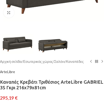
Κάντε κλικ για μεγέθυνση
Αρχική σελίδα
/
Εσωτερικός χώρος
/
Σαλόνι
/
Καναπέδες
ArteLibre
Καναπές Κρεβάτι Τριθέσιος ArteLibre GABRIEL
3S Γκρι 216x79x81cm
295,19
€