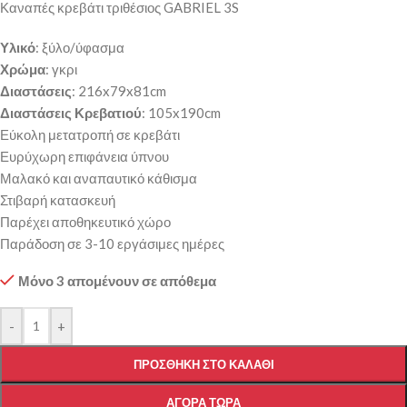
Καναπές κρεβάτι τριθέσιος GABRIEL 3S
Υλικό
: ξύλο/ύφασμα
Χρώμα
: γκρι
Διαστάσεις
: 216x79x81cm
Διαστάσεις Κρεβατιού
: 105x190cm
Εύκολη μετατροπή σε κρεβάτι
Ευρύχωρη επιφάνεια ύπνου
Μαλακό και αναπαυτικό κάθισμα
Στιβαρή κατασκευή
Παρέχει αποθηκευτικό χώρο
Παράδοση σε 3-10 εργάσιμες ημέρες
Μόνο 3 απομένουν σε απόθεμα
-
+
ΠΡΟΣΘΉΚΗ ΣΤΟ ΚΑΛΆΘΙ
ΑΓΟΡΆ ΤΏΡΑ