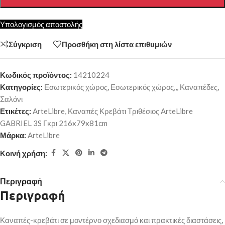
Υπολογισμός αποστολής
Σύγκριση
Προσθήκη στη λίστα επιθυμιών
Κωδικός προϊόντος:
14210224
Κατηγορίες:
Εσωτερικός χώρος
,
Εσωτερικός χώρος,,
,
Καναπέδες
,
Σαλόνι
Ετικέτες:
ArteLibre
,
Καναπές Κρεβάτι Τριθέσιος ArteLibre
GABRIEL 3S Γκρι 216x79x81cm
Μάρκα:
ArteLibre
Κοινή χρήση:
Περιγραφή
Περιγραφή
Καναπές-κρεβάτι σε μοντέρνο σχεδιασμό και πρακτικές διαστάσεις,