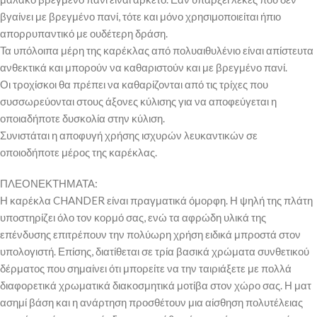
βγαίνει με βρεγμένο πανί, τότε και μόνο χρησιμοποιείται ήπιο
απορρυπαντικό με ουδέτερη δράση.
Τα υπόλοιπα μέρη της καρέκλας από πολυαιθυλένιο είναι απίστευτα
ανθεκτικά και μπορούν να καθαριστούν και με βρεγμένο πανί.
Οι τροχίσκοι θα πρέπει να καθαρίζονται από τις τρίχες που
συσσωρεύονται στους άξονες κύλισης για να αποφεύγεται η
οποιαδήποτε δυσκολία στην κύλιση.
Συνιστάται η αποφυγή χρήσης ισχυρών λευκαντικών σε
οποιοδήποτε μέρος της καρέκλας.
ΠΛΕΟΝΕΚΤΗΜΑΤΑ:
Η καρέκλα CHANDER είναι πραγματικά όμορφη. Η ψηλή της πλάτη
υποστηρίζει όλο τον κορμό σας, ενώ τα αφρώδη υλικά της
επένδυσης επιτρέπουν την πολύωρη χρήση ειδικά μπροστά στον
υπολογιστή. Επίσης, διατίθεται σε τρία βασικά χρώματα συνθετικού
δέρματος που σημαίνει ότι μπορείτε να την ταιριάξετε με πολλά
διαφορετικά χρωματικά διακοσμητικά μοτίβα στον χώρο σας. Η ματ
ασημί βάση και η ανάρτηση προσθέτουν μια αίσθηση πολυτέλειας