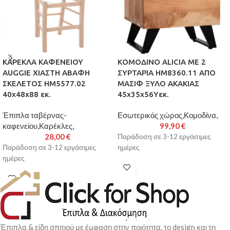
ΚΑΡΕΚΛΑ ΚΑΦΕΝΕΙΟΥ
ΚΟΜΟΔΙΝΟ ALICIA ΜΕ 2
AUGGIE ΧΙΑΣΤΗ ΑΒΑΦΗ
ΣΥΡΤΑΡΙΑ HM8360.11 ΑΠΟ
ΣΚΕΛΕΤΟΣ HM5577.02
ΜΑΣΙΦ ΞΥΛΟ ΑΚΑΚΙΑΣ
40x48x88 εκ.
45x35x56Yεκ.
Έπιπλα ταβέρνας-
Εσωτερικός χώρος,Κομοδίνα,
καφενείου,Καρέκλες,
99,90
€
28,00
€
Παράδοση σε 3-12 εργάσιμες
Παράδοση σε 3-12 εργάσιμες
ημέρες
ημέρες
Έπιπλα & είδη σπιτιού με έμφαση στην ποιότητα, το design και τη