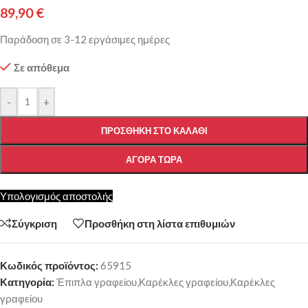
89,90
€
Παράδοση σε 3-12 εργάσιμες ημέρες
Σε απόθεμα
-
+
ΠΡΟΣΘΉΚΗ ΣΤΟ ΚΑΛΆΘΙ
ΑΓΟΡΆ ΤΏΡΑ
Υπολογισμός αποστολής
Σύγκριση
Προσθήκη στη λίστα επιθυμιών
Κωδικός προϊόντος:
65915
Κατηγορία:
Έπιπλα γραφείου,Καρέκλες γραφείου,Καρέκλες
γραφείου