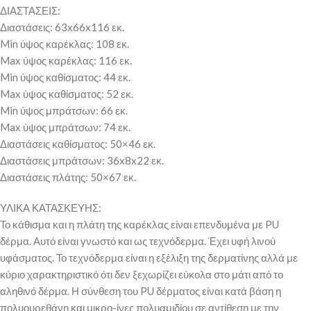
ΔΙΑΣΤΑΣΕΙΣ:
Διαστάσεις: 63x66x116 εκ.
Min ύψος καρέκλας: 108 εκ.
Max ύψος καρέκλας: 116 εκ.
Min ύψος καθίσματος: 44 εκ.
Max ύψος καθίσματος: 52 εκ.
Min ύψος μπράτσων: 66 εκ.
Max ύψος μπράτσων: 74 εκ.
Διαστάσεις καθίσματος: 50×46 εκ.
Διαστάσεις μπράτσων: 36x8x22 εκ.
Διαστάσεις πλάτης: 50×67 εκ.
ΥΛΙΚΑ ΚΑΤΑΣΚΕΥΗΣ:
Το κάθισμα και η πλάτη της καρέκλας είναι επενδυμένα με PU
δέρμα. Αυτό είναι γνωστό και ως τεχνόδερμα. Έχει υφή λινού
υφάσματος. Το τεχνόδερμα είναι η εξέλιξη της δερματίνης αλλά με
κύριο χαρακτηριστικό ότι δεν ξεχωρίζει εύκολα στο μάτι από το
αληθινό δέρμα. Η σύνθεση του PU δέρματος είναι κατά βάση η
πολυουρεθάνη και μικρο-ίνες πολυαμιδίου σε αντίθεση με την