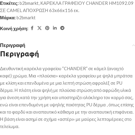
Ετικέτες:
b2bmarkt
,
ΚΑΡΕΚΛΑ ΓΡΑΦΕΙΟΥ CHANDER HM1092.09
ΣΕ CAMEL ΑΠΟΧΡΩΣΗ 63x66x116 εκ.
Μάρκα:
b2bmarkt
Κοινή χρήση:
Περιγραφή
Περιγραφή
Διευθυντική καρέκλα γραφείου “CHANDER” σε κάμελ (ανοιχτό
καφέ) χρώμα. Μια «πλούσια» καρέκλα γραφείου με ψηλά μπράτσα
με κλίση και επενδυμένα με μια λεπτή στρώση αφρολέξ σε PU
δέρμα. Η πλάτη είναι ψηλή με πλούσια στρώση από αφρώδη υλικά
για άνεση κατά την χρήση και υποστηρίζει ολόκληρο τον κορμό σας,
ενώ είναι επενδυμένη με υψηλής ποιότητας PU δέρμα , όπως επίσης
και το φαρδύ και αναπαυτικό κάθισμα με την αναπαυτική επιφάνεια.
Η βάση είναι ασημί σε σχήμα «αστέρι» με μαύρες λεπτομέρειες στο
τελείωμα.