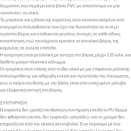
δερματίνη που περιέχει κατά βάση PVC με αποτέλεσμα να μην
«αναπνέει» το υλικό.
Τα μπράτσα και η βάση της καρέκλας είναι κατασκευασμένα από
ενισχυμένο πολυαιθυλένιο που έχει την δυνατότητα να αντέχει
τεράστιο βάρος και επιδεικνύει μεγάλες αντοχές σε κάθε είδους
καταπόνηση, ενώ ταυτόχρονα κρατάνε το συνολικό βάρος της
καρέκλας σε ανεκτά επίπεδα.
Η ανάρτηση είναι μεταλλική με αντοχή στο βάρος μέχρι 120 κιλά, και
διαθέτει μαύρο πλαστικό κάλυμμα.
Οι τροχίσκοι είναι επίσης από το ίδιο υλικό με μια επιφάνεια μαλακής
πολυουρεθάνης για αθόρυβη κύλιση και προστασία του πατώματος,
ενώ οι πείροι σύνδεσης με την βάση, είναι από ενισχυμένο χάλυβα
για εξαιρετική αντοχή στο βάρος.
ΣΥΝΤΗΡΗΣΗ:
Η καρέκλα δεν χρειάζεται ιδιαίτερη συντήρηση επειδή το PU δέρμα
δεν φθείρεται εύκολα, δεν εμφανίζει «ραγάδες», και το χρώμα δεν
επηρεάζεται από την ηλιακή ακτινοβολία. Ένα πέρασμα με ένα
μαλακό βρεγμένο πανί είναι αρκετό. Εάν υπάρξει λεκές που δεν