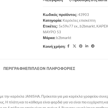
Κωδικός προϊόντος:
43903
Κατηγορία:
Καρέκλες επισκέπτη
Ετικέτες:
5x59x77 εκ.
,
b2bmarkt
,
ΚΑΡΕΚ
ΜΑΥΡΟ 53
Μάρκα:
b2bmarkt
Κοινή χρήση:
ΠΕΡΙΓΡΑΦΉ
ΕΠΙΠΛΈΟΝ ΠΛΗΡΟΦΟΡΊΕΣ
 με την καρέκλα JANISHA. Πρόκειται για μια καρέκλα γραφείου συν
. Η πλάτη και το κάθισμα είναι φαρδιά για να είναι πιο ευχάριστη κα
 τα 4 πόδια τα οποία είναι σε σχήμα Λ δίνοντας μεγαλύτερη σταθερ