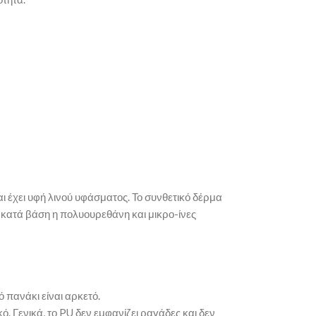
αι έχει υφή λινού υφάσματος. Το συνθετικό δέρμα
αι κατά βάση η πολυουρεθάνη και μικρο-ίνες
 πανάκι είναι αρκετό.
. Γενικά, το PU δεν εμφανίζει ραγάδες και δεν