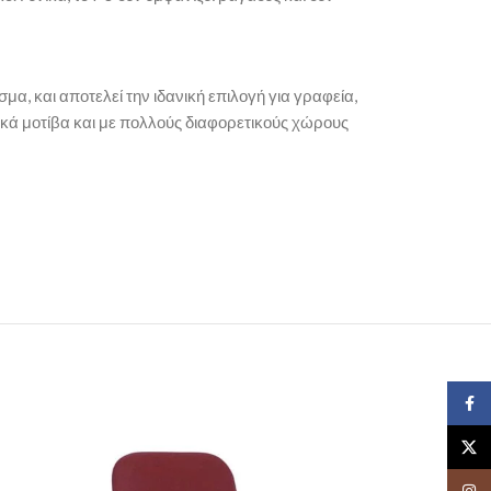
α, και αποτελεί την ιδανική επιλογή για γραφεία,
ικά μοτίβα και με πολλούς διαφορετικούς χώρους
Face
X
Insta