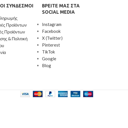
ΟΙ ΣΎΝΔΕΣΜΟΙ
ΒΡΕΊΤΕ ΜΑΣ ΣΤΑ
SOCIAL MEDIA
Πληρωμής
Instagram
φές Προϊόντων
Facebook
ές Προϊόντων
X (Twitter)
σης & Πολιτική
Pinterest
ου
TikTok
νία
Google
Blog