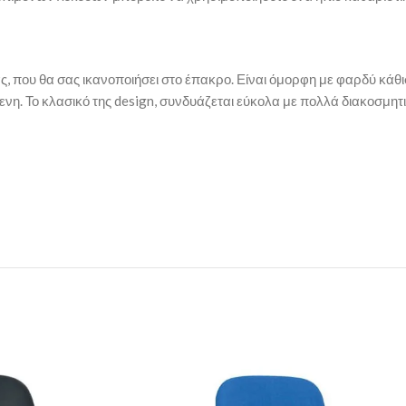
, που θα σας ικανοποιήσει στο έπακρο. Είναι όμορφη με φαρδύ κάθισμ
ενη. Το κλασικό της design, συνδυάζεται εύκολα με πολλά διακοσμητ