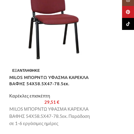
Pinte
TikTo
MILOS ΧΡΩΜΙ
ΕΞΑΝΤΛΉΘΗΚΕ
ΚΑΡΕΚΛΑ ΜΕΤΑΛ
MILOS ΜΠΟΡΝΤΩ ΥΦΑΣΜΑ ΚΑΡΕΚΛΑ
ΒΑΦΗΣ 54Χ58.5Χ47-78.5εκ.
Καρέκλες επισκ
Καρέκλες επισκέπτη
MILOS ΧΡΩΜΙΟ
29,51
€
MILOS ΜΠΟΡΝΤΩ ΥΦΑΣΜΑ ΚΑΡΕΚΛΑ
ΚΑΡΕΚΛΑ ΜΕΤΑΛ
ΒΑΦΗΣ 54Χ58.5Χ47-78.5εκ. Παράδοση
Παράδοση σε 1-6
σε 1-6 εργάσιμες ημέρες