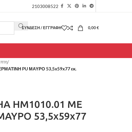
2103008522
ΣΎΝΔΕΣΗ / ΕΓΓΡΑΦΉ
0,00
€
έπτη
/
ΡΜΑΤΙΝΗ PU ΜΑΥΡΟ 53,5x59x77 εκ.
HA HM1010.01 ΜΕ
ΜΑΥΡΟ 53,5x59x77