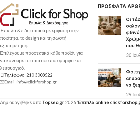
ΠΡΌΣΦΑΤΑ ΆΡΘ
Οι τά
σαλον
Έπιπλα & είδη σπιτιού με έμφαση στην
φθινό
ποιότητα, το design και τη σωστή
Χρώμα
εξυπηρέτηση.
που θ
Επιλέγουμε προσεκτικά κάθε προϊόν για
30 Ιου
να κάνουμε το σπίτι σου πιο όμορφο και
λειτουργικό.
Φοιτητ
Τηλέφωνο: 210 3008522
απαρα
Email: info@clickforshop.gr
να ξε
29 Ιου
Δημιουργήθηκε από
Topseo.gr
2026
Έπιπλα online clickforshop.