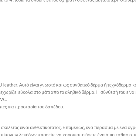
U leather. Αυτό είναι γνωστό και ως συνθετικό δέρμα ή τεχνόδερμα κ
ν ξεχωρίζει εύκολα στο μάτι από το αληθινό δέρμα. Η σύνθεσή του είν
PVC.
πες για προστασία του δαπέδου.
 σκελετός είναι ανθεκτικότατος. Επομένως, ένα πέρασμα με ένα υγρό
επίμονων λεκέδων μπορείτε να χρησιμοποιήσετε ένα ήπιο καθαριστικό