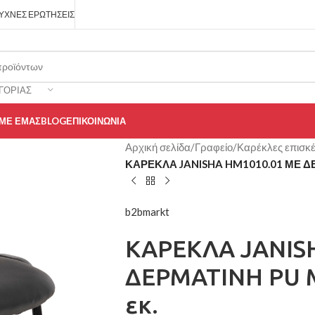
ΥΧΝΈΣ ΕΡΩΤΉΣΕΙΣ
ΓΟΡΊΑΣ
 ΜΕ ΕΜΆΣ
BLOG
ΕΠΙΚΟΙΝΩΝΊΑ
Αρχική σελίδα
/
Γραφείο
/
Καρέκλες επισκ
ΚΑΡΕΚΛΑ JANISHA HM1010.01 ΜΕ ΔΕ
b2bmarkt
ΚΑΡΕΚΛΑ JANIS
ΔΕΡΜΑΤΙΝΗ PU 
εκ.