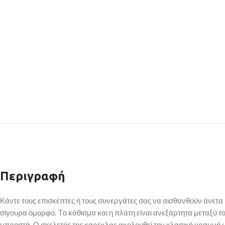
Περιγραφή
Κάντε τους επισκέπτες ή τους συνεργάτες σας να αισθανθούν άνετα
σίγουρα όμορφο. Tο κάθισμα και η πλάτη είναι ανεξάρτητα μεταξύ τους
μπροστά. Ο σκελετός της καρέκλας ακολουθεί την κλασική γραμμή με