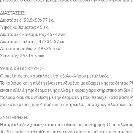
ΔΙΑΣΤΑΣΕΙΣ:
Διαστάσεις: 53,5x59x77 εκ.
Ύψος καθίσματος: 45 εκ.
Διαστάσεις καθίσματος: 46×42 εκ.
Διαστάσεις πλάτης: 47×31-37 εκ.
Απόσταση ποδιών: 49×35,5 εκ.
Σκελετός: 35×16,5 mm.
ΥΛΙΚΑ ΚΑΤΑΣΚΕΥΗΣ:
Ο σκελετός της καρέκλας είναι εξολοκλήρου μεταλλικός.
Το κάθισμα και η πλάτη είναι επενδυμένα με εξαιρετικής ποιότητας P
είναι η εξέλιξη της δερματίνης αλλά με κύριο χαρακτηριστικό ότι δε
πολυαμιδίου σε αντίθεση με την δερματίνη που περιέχει κατά βάση 
Στο κάτω μέρος των 4 ποδιών της καρέκλας υπάρχουν πλαστικές τά
ΣΥΝΤΗΡΗΣΗ:
Η καρέκλα δεν χρειάζεται κάποια ιδιαίτερη συντήρηση. Ο μεταλλικός
Το PU leather καθαρίζεται με ένα υγρό πανί και μόνο σε περίπτωση 