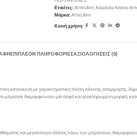
ΠΟΛΥΘΡΟΝΕΣ
Ετικέτες:
ArteLibre
,
Καρέκλα Κήπου Art
Μάρκα:
ArteLibre
Κοινή χρήση:
ΡΑΦΉ
ΕΠΙΠΛΈΟΝ ΠΛΗΡΟΦΟΡΊΕΣ
ΑΞΙΟΛΟΓΉΣΕΙΣ (0)
ική κατασκευή με χαρακτηριστική πλάτη πλεκτής απομίμησης, δημ
α μπράτσα διαμορφώνουν μία σαφή και ολοκληρωμένη μορφή, κατάλλ
καθίσματος και μεγαλύτερο πλάτος λόγω των μπράτσων, διαμορφών