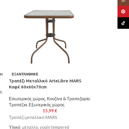
Pinte
TikTo
ρι
Τραπέζι Μεταλλ
ΕΞΑΝΤΛΉΘΗΚΕ
120x70x70cm
Τραπέζι Μεταλλικό ArteLibre MARS
Καφέ 60x60x70cm
α
,
Εσωτερικός χώρ
Τραπέζια
,
Εξωτε
Εσωτερικός χώρος
,
Κουζίνα & Τραπεζαρία
,
Τραπέζια
,
Εξωτερικός χώρος
Τραπέζι μεταλλι
15,99
€
Τραπέζι μεταλλικό MARS
Υλικό
: μέταλλο,
Υλικό
: μέταλλο, γυαλί tempered
Χρώμα
: γκρι