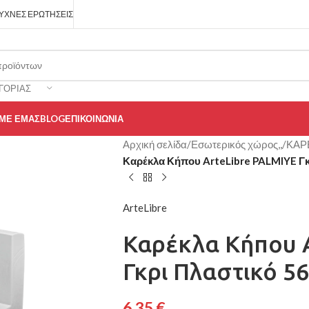
ΥΧΝΈΣ ΕΡΩΤΉΣΕΙΣ
ΓΟΡΊΑΣ
 ΜΕ ΕΜΆΣ
BLOG
ΕΠΙΚΟΙΝΩΝΊΑ
Αρχική σελίδα
/
Εσωτερικός χώρος,,
/
ΚΑΡ
Καρέκλα Κήπου ArteLibre PALMIYE Γ
ArteLibre
Καρέκλα Κήπου 
Γκρι Πλαστικό 5
6,35
€