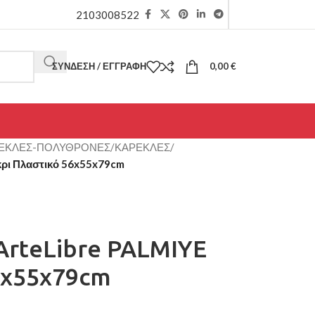
2103008522
ΣΎΝΔΕΣΗ / ΕΓΓΡΑΦΉ
0,00
€
ΕΚΛΕΣ-ΠΟΛΥΘΡΟΝΕΣ
/
ΚΑΡΕΚΛΕΣ
/
κρι Πλαστικό 56x55x79cm
ArteLibre PALMIYE
6x55x79cm