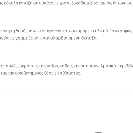
ας εύκολη ένταξη σε συνθέσεις τραπεζοκαθισμάτων χωρίς έντονη οπ
λη τη δομή, με λεία επιφάνεια και ομοιομορφία υλικού. Το γκρι φιν
διαγώνιες γραμμές και επαναλαμβανόμενη διάταξη.
ι, αυλές, βεράντες και patios, καθώς και σε επαγγελματικά περιβά
ας πιο οριοθετημένες θέσεις καθίσματος.