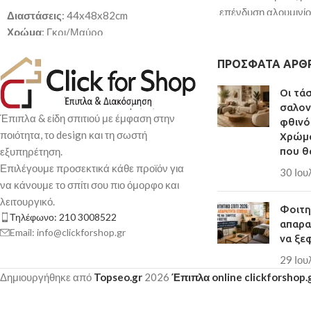
επένδυση αλουμινί
Διαστάσεις
: 44x48x82cm
Χρώμα
: ασημί
Χρώμα
: Γκρι/Μαύρο
Διαστάσεις
: 60x6
Υλικό
: Μεταλλικός σκελετός/ PU
Επιφάνεια
: μοριοσ
ΠΡΌΣΦΑΤΑ ΆΡΘ
Παράδοση σε 3-10 εργάσιμες ημέρες
αλουμινίου
Οι τά
Κατασκευασμένο απ
σαλον
στιβαρό αλουμινένιο
Έπιπλα & είδη σπιτιού με έμφαση στην
φθινό
μεγαλύτερη ανθεκτι
ποιότητα, το design και τη σωστή
Χρώμα
χρόνο
εξυπηρέτηση.
που θ
Επιφάνεια από ανθε
Επιλέγουμε προσεκτικά κάθε προϊόν για
30 Ιου
επικάλυψη αλουμινί
να κάνουμε το σπίτι σου πιο όμορφο και
Ιδανικό για τοποθέτ
λειτουργικό.
Φοιτητ
κήπο
Τηλέφωνο: 210 3008522
απαρα
Κομψός και πρακτικ
Email: info@clickforshop.gr
να ξε
Παράδοση σε 3-10 
29 Ιου
Δημιουργήθηκε από
Topseo.gr
2026
Έπιπλα online clickforshop.