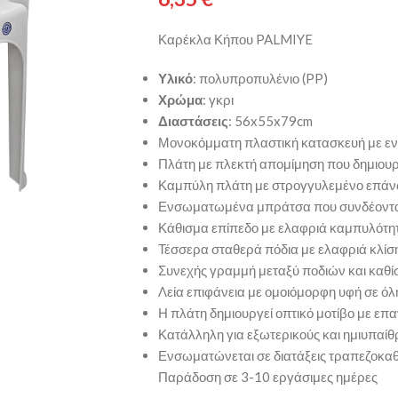
Καρέκλα Κήπου PALMIYE
Υλικό
: πολυπροπυλένιο (PP)
Χρώμα
: γκρι
Διαστάσεις
: 56x55x79cm
Μονοκόμματη πλαστική κατασκευή με εν
Πλάτη με πλεκτή απομίμηση που δημιουργ
Καμπύλη πλάτη με στρογγυλεμένο επάν
Ενσωματωμένα μπράτσα που συνδέονται 
Κάθισμα επίπεδο με ελαφριά καμπυλότη
Τέσσερα σταθερά πόδια με ελαφριά κλίσ
Συνεχής γραμμή μεταξύ ποδιών και καθί
Λεία επιφάνεια με ομοιόμορφη υφή σε όλ
Η πλάτη δημιουργεί οπτικό μοτίβο με ε
Κατάλληλη για εξωτερικούς και ημιυπαίθ
Ενσωματώνεται σε διατάξεις τραπεζοκαθ
Παράδοση σε 3-10 εργάσιμες ημέρες