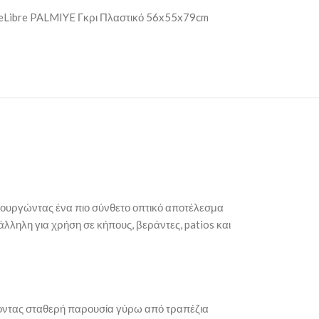
eLibre PALMIYE Γκρι Πλαστικό 56x55x79cm
ιουργώντας ένα πιο σύνθετο οπτικό αποτέλεσμα
ηλη για χρήση σε κήπους, βεράντες, patios και
οντας σταθερή παρουσία γύρω από τραπέζια