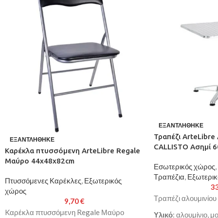
ΕΞΑΝΤΛΉΘΗΚΕ
Τραπέζι ArteLibre
ΕΞΑΝΤΛΉΘΗΚΕ
CALLISTO Ασημί 
Kαρέκλα πτυσσόμενη ArteLibre Regale
Μαύρο 44x48x82cm
Εσωτερικός χώρος
,
Τραπέζια
,
Εξωτερικ
Πτυσσόμενες Καρέκλες
,
Εξωτερικός
3
χώρος
Τραπέζι αλουμινίο
9,70
€
Kαρέκλα πτυσσόμενη Regale Μαύρο
Υλικό
: αλουμίνιο, μ