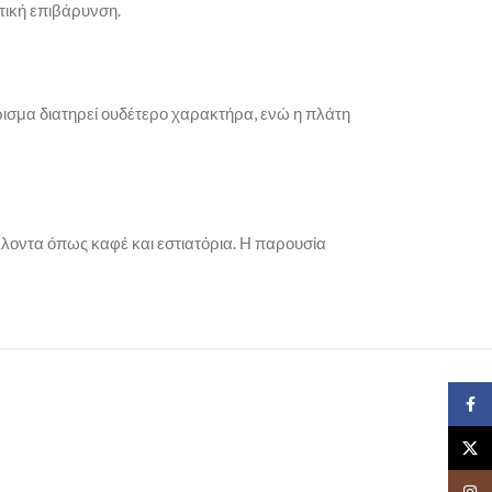
τική επιβάρυνση.
ίρισμα διατηρεί ουδέτερο χαρακτήρα, ενώ η πλάτη
λλοντα όπως καφέ και εστιατόρια. Η παρουσία
Face
X
Insta