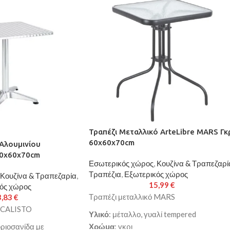
Τραπέζι Μεταλλικό ArteLibre MARS Γκ
60x60x70cm
 Αλουμινίου
60x60x70cm
Εσωτερικός χώρος
,
Κουζίνα & Τραπεζαρί
Τραπέζια
,
Εξωτερικός χώρος
Κουζίνα & Τραπεζαρία
,
15,99
€
ός χώρος
Τραπέζι μεταλλικό MARS
3,83
€
υ CALISTO
Υλικό
: μέταλλο, γυαλί tempered
οριοσανίδα με
Χρώμα
: γκρι