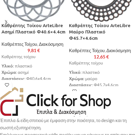
Καθρέπτης Τοίχου ArteLibre
Καθρέπτης Τοίχου ArteLibre
Ασημί Πλαστικό Φ40.6×4.4cm
Μαύρο Πλαστικό
Φ45.7×4.6cm
Καθρέπτες Τοίχου
,
Διακόσμηση
9,81
€
Καθρέπτες Τοίχου
,
Διακόσμηση
12,65
€
Καθρέπτης τοίχου
Καθρέπτης τοίχου
Υλικό
: πλαστικό
Χρώμα
: ασημί
Υλικό
: πλαστικό
Διαστάσεις
: Φ40.6x4.4cm
Χρώμα
: μαύρο
Παράδοση σε 3-10 εργάσιμες
Διαστάσεις
: Φ45.7x4.6cm
ημέρες
Παράδοση σε 3-10 εργάσιμες
ημέρες
Έπιπλα & είδη σπιτιού με έμφαση στην ποιότητα, το design και τη
σωστή εξυπηρέτηση.
Επιλέγουμε προσεκτικά κάθε προϊόν για να κάνουμε το σπίτι σου πιο