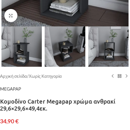
Κάντε κλικ για μεγέθυνση
Αρχική σελίδα
/
Χωρίς Κατηγορία
MEGAPAP
Κομοδίνο Carter Megapap χρώμα ανθρακί
29,6×29,6×49,4εκ.
34,90
€