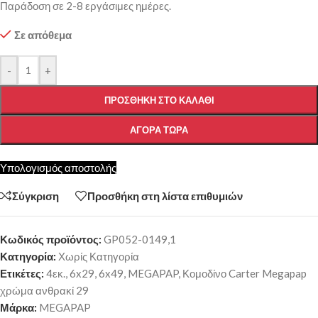
Παράδοση σε 2-8 εργάσιμες ημέρες.
Σε απόθεμα
-
+
ΠΡΟΣΘΉΚΗ ΣΤΟ ΚΑΛΆΘΙ
ΑΓΟΡΆ ΤΏΡΑ
Υπολογισμός αποστολής
Σύγκριση
Προσθήκη στη λίστα επιθυμιών
Κωδικός προϊόντος:
GP052-0149,1
Κατηγορία:
Χωρίς Κατηγορία
Ετικέτες:
4εκ.
,
6x29
,
6x49
,
MEGAPAP
,
Κομοδίνο Carter Megapap
χρώμα ανθρακί 29
Μάρκα:
MEGAPAP