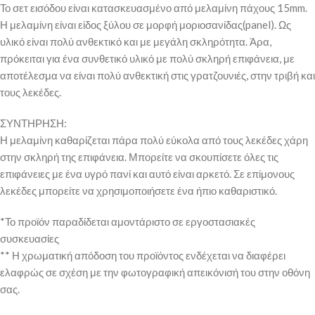
Το σετ εισόδου είναι κατασκευασμένο από μελαμίνη πάχους 15mm.
Η μελαμίνη είναι είδος ξύλου σε μορφή μοριοσανίδας(panel). Ως
υλικό είναι πολύ ανθεκτικό και με μεγάλη σκληρότητα. Άρα,
πρόκειται για ένα συνθετικό υλικό με πολύ σκληρή επιφάνεια, με
αποτέλεσμα να είναι πολύ ανθεκτική στις γρατζουνιές, στην τριβή και
τους λεκέδες.
ΣΥΝΤΗΡΗΣΗ:
Η μελαμίνη καθαρίζεται πάρα πολύ εύκολα από τους λεκέδες χάρη
στην σκληρή της επιφάνεια. Μπορείτε να σκουπίσετε όλες τις
επιφάνειες με ένα υγρό πανί και αυτό είναι αρκετό. Σε επίμονους
λεκέδες μπορείτε να χρησιμοποιήσετε ένα ήπιο καθαριστικό.
*Το προϊόν παραδίδεται αμοντάριστο σε εργοστασιακές
συσκευασίες
** Η χρωματική απόδοση του προϊόντος ενδέχεται να διαφέρει
ελαφρώς σε σχέση με την φωτογραφική απεικόνισή του στην οθόνη
σας.