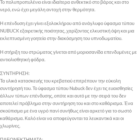
Το πολυπροπυλένιο είναι ιδιαίτερα ανθεκτικό στο βάρος και στο
νερό, ενώ έχει μεγάλη αντοχή στην θερμότητα.
Η επένδυση έχει γίνει εξολοκλήρου από ανάγλυφο ύφασμα τύπου
NUBUCK εξαιρετικής ποιότητας, χαρίζοντας ελκυστική όψη και μια
εκλεπτυσμένη γοητεία στην διακόσμηση του υπνοδωματίου.
Η στήριξη του στρώματος γίνεται από μοριοσανίδα επενδυμένες με
αντιολισθητική φόδρα.
ΣΥΝΤΗΡΗΣΗ:
Τα υλικά κατασκευής του κρεβατιού επιτρέπουν την εύκολη
συντήρησή του. Το ύφασμα τύπου Nubuck δεν έχει τις ευαισθησίες
άλλων τύπων επένδυσης, οπότε και αυτό με την σειρά του δεν
αποτελεί πρόβλημα στην συντήρηση του και στο καθάρισμα. Ένα
σκούπισμα με ένα υγρό πανί συνήθως είναι αρκετό για το σωστό
καθάρισμα. Καλό είναι να αποφεύγονται τα λευκαντικά και οι
χλωρίνες.
ΠΛΕΟΝΕΚΤΗΜΑΤΑ: