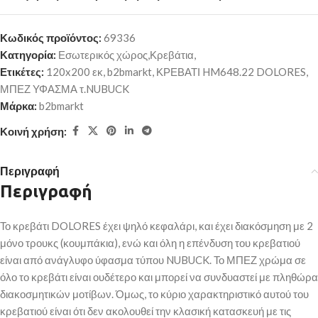
Κωδικός προϊόντος:
69336
Κατηγορία:
Εσωτερικός χώρος,Κρεβάτια,
Ετικέτες:
120x200 εκ
,
b2bmarkt
,
ΚΡΕΒΑΤΙ HM648.22 DOLORES
,
ΜΠΕΖ ΥΦΑΣΜΑ τ.NUBUCK
Μάρκα:
b2bmarkt
Κοινή χρήση:
Περιγραφή
Περιγραφή
Το κρεβάτι DOLORES έχει ψηλό κεφαλάρι, και έχει διακόσμηση με 2
μόνο τρουκς (κουμπάκια), ενώ και όλη η επένδυση του κρεβατιού
είναι από ανάγλυφο ύφασμα τύπου NUBUCK. Το ΜΠΕΖ χρώμα σε
όλο το κρεβάτι είναι ουδέτερο και μπορεί να συνδυαστεί με πληθώρα
διακοσμητικών μοτίβων. Όμως, το κύριο χαρακτηριστικό αυτού του
κρεβατιού είναι ότι δεν ακολουθεί την κλασική κατασκευή με τις