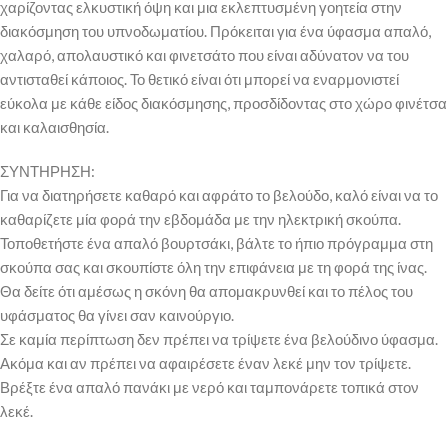
χαρίζοντας ελκυστική όψη και μια εκλεπτυσμένη γοητεία στην
διακόσμηση του υπνοδωματίου. Πρόκειται για ένα ύφασμα απαλό,
χαλαρό, απολαυστικό και φινετσάτο που είναι αδύνατον να του
αντισταθεί κάποιος. Το θετικό είναι ότι μπορεί να εναρμονιστεί
εύκολα με κάθε είδος διακόσμησης, προσδίδοντας στο χώρο φινέτσα
και καλαισθησία.
ΣΥΝΤΗΡΗΣΗ:
Για να διατηρήσετε καθαρό και αφράτο το βελούδο, καλό είναι να το
καθαρίζετε μία φορά την εβδομάδα με την ηλεκτρική σκούπα.
Τοποθετήστε ένα απαλό βουρτσάκι, βάλτε το ήπιο πρόγραμμα στη
σκούπα σας και σκουπίστε όλη την επιφάνεια με τη φορά της ίνας.
Θα δείτε ότι αμέσως η σκόνη θα απομακρυνθεί και το πέλος του
υφάσματος θα γίνει σαν καινούργιο.
Σε καμία περίπτωση δεν πρέπει να τρίψετε ένα βελούδινο ύφασμα.
Ακόμα και αν πρέπει να αφαιρέσετε έναν λεκέ μην τον τρίψετε.
Βρέξτε ένα απαλό πανάκι με νερό και ταμπονάρετε τοπικά στον
λεκέ.