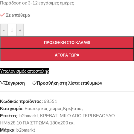
Παράδοση σε 3-12 εργάσιμες ημέρες
Σε απόθεμα
-
+
ΠΡΟΣΘΉΚΗ ΣΤΟ ΚΑΛΆΘΙ
ΑΓΟΡΆ ΤΏΡΑ
Υπολογισμός αποστολής
Σύγκριση
Προσθήκη στη λίστα επιθυμιών
Κωδικός προϊόντος:
68551
Κατηγορία:
Εσωτερικός χώρος,Κρεβάτια,
Ετικέτες:
b2bmarkt
,
ΚΡΕΒΑΤΙ MILO ΑΠΟ ΓΚΡΙ ΒΕΛΟΥΔΟ
HM628.10 ΓΙΑ ΣΤΡΩΜΑ 180x200 εκ.
Μάρκα:
b2bmarkt