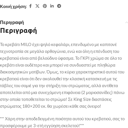
Κοινή χρήση:
Περιγραφή
Περιγραφή
Το κρεβάτι MILO έχει ψηλό κεφαλάρι, επενδυμένο με καπιτονέ
τεχνοτροπία σε μεγάλα ορθογώνια, ενώ και όλη η επένδυση του
κρεβατιού είναι από βελούδινο ύφασμα. Το ΓΚΡΙ χρώμα σε όλο το
κρεβάτι είναι ουδέτερο και μπορεί να συνδυαστεί με πληθώρα
διακοσμητικών μοτίβων. Όμως, το κύριο χαρακτηριστικό αυτού του
κρεβατιού είναι ότι δεν ακολουθεί την κλασική κατασκευή με τις
τάβλες του σομιέ για την στήριξη του στρώματος, αλλά αντίθετα
αποτελείται από μια συνεχόμενη επιφάνεια (2 μοριοσανίδες) πάνω
στην οποία τοποθετείται το στρώμα! Σε King Size διαστάσεις
στρώματος 180×200 εκ. θα χωρέσει κάθε σας όνειρο!
** Χάρη στην αποδεδειγμένη ποιότητα αυτού του κρεβατιού, σας το
προσφέρουμε με 3-ετή εγγύηση σκελετού!**