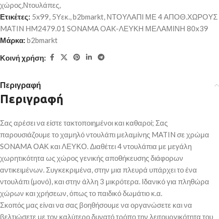
χώρος,Ντουλάπες,
Ετικέτες:
5x99
,
5Υεκ.
,
b2bmarkt
,
ΝΤΟΥΛΑΠΙ ΜΕ 4 ΑΠΟΘ.ΧΩΡΟΥΣ
MATIN HM2479.01 SONAMA OAK-ΛΕΥΚΗ ΜΕΛΑΜΙΝΗ 80x39
Μάρκα:
b2bmarkt
Κοινή χρήση:
Περιγραφή
Περιγραφή
Σας αρέσει να είστε τακτοποιημένοι και καθαροί; Σας
παρουσιάζουμε το χαμηλό ντουλάπι μελαμίνης MATIN σε χρώμα
SONAMA ΟΑΚ και ΛΕΥΚΟ. Διαθέτει 4 ντουλάπια με μεγάλη
χωρητικότητα ως χώρος γενικής αποθήκευσης διάφορων
αντικειμένων. Συγκεκριμένα, στην μια πλευρά υπάρχει το ένα
ντουλάπι (μονό), και στην άλλη 3 μικρότερα. Ιδανικό για πληθώρα
χώρων και χρήσεων, όπως το παιδικό δωμάτιο κ.α.
Σκοπός μας είναι να σας βοηθήσουμε να οργανώσετε και να
βελτιώσετε με τον καλύτερο δυνατό τρόπο την λειτουργικότητα του