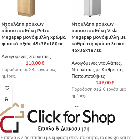
Ντουλάπα ρούχων –
Ντουλάπα ρούχων –
παπουτσοθήκη Petro
παπουτσοθήκη Visla
Megapap μονόφυλλη χρώμα
Megapap μονόφυλλη με
φυσικό οξιάς 45x38x180εκ.
καθρέπτη χρώμα λευκό
45x36x187εκ.
Ανοιγόμενες ντουλάπες
110,00
€
Ανοιγόμενες ντουλάπες
,
Ντουλάπες με Καθρέπτη
,
Παράδοση σε 2-8 εργάσιμες
Παπουτσοθήκες
ημέρες.
149,00
€
Παράδοση σε 2-8 εργάσιμες
ημέρες.
Έπιπλα & είδη σπιτιού με έμφαση στην ποιότητα, το design και τη