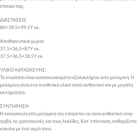
σπιτιού σας.
ΔΙΑΣΤΑΣΕΙΣ:
80×39,5×99,5Υ εκ.
Αποθηκευτικοί χώροι:
37,5×36,5×87Υ εκ.
37,5×36,5×28,5Υ εκ.
ΥΛΙΚΟ ΚΑΤΑΣΚΕΥΗΣ:
Το ντουλάπι είναι κατασκευασμένο εξολοκλήρου από μελαμίνη. Η
μελαμίνη είναι ένα συνθετικό υλικό πολύ ανθεκτικό και με μεγάλη
σκληρότητα.
ΣΥΝΤΗΡΗΣΗ:
Η κατασκευή από μελαμίνη του επιτρέπει να είναι ανθεκτικό στην
τριβή, τις γρατσουνιές και τους λεκέδες. Κατ’ επέκταση, καθαρίζεται
εύκολα με ένα υγρό πανί.