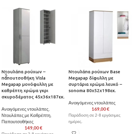
Ντουλάπα ρούχων –
Ντουλάπα ρούχων Base
παπουτσοθήκη Visla
Megapap δίφυλλη με
Megapap μονόφυλλη με
συρτάρια χρώμα λευκό –
καθρέπτη χρώμα γκρι
sonoma 80x52x198εκ.
σκυροδέματος 45x36x187εκ.
Ανοιγόμενες ντουλάπες
Ανοιγόμενες ντουλάπες
,
169,00
€
Ντουλάπες με Καθρέπτη
,
Παράδοση σε 2-8 εργάσιμες
Παπουτσοθήκες
ημέρες.
149,00
€