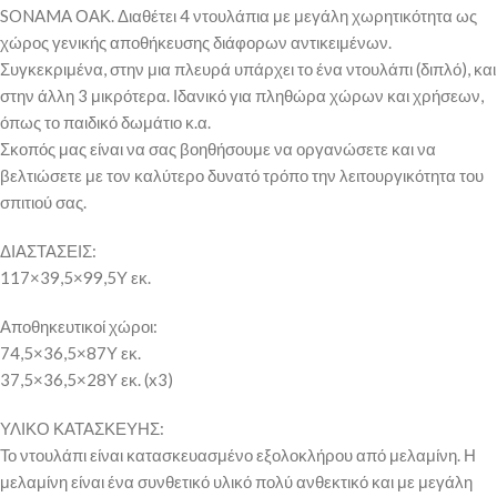
SONAMA ΟΑΚ. Διαθέτει 4 ντουλάπια με μεγάλη χωρητικότητα ως
χώρος γενικής αποθήκευσης διάφορων αντικειμένων.
Συγκεκριμένα, στην μια πλευρά υπάρχει το ένα ντουλάπι (διπλό), και
στην άλλη 3 μικρότερα. Ιδανικό για πληθώρα χώρων και χρήσεων,
όπως το παιδικό δωμάτιο κ.α.
Σκοπός μας είναι να σας βοηθήσουμε να οργανώσετε και να
βελτιώσετε με τον καλύτερο δυνατό τρόπο την λειτουργικότητα του
σπιτιού σας.
ΔΙΑΣΤΑΣΕΙΣ:
117×39,5×99,5Υ εκ.
Αποθηκευτικοί χώροι:
74,5×36,5×87Υ εκ.
37,5×36,5×28Υ εκ. (x3)
ΥΛΙΚΟ ΚΑΤΑΣΚΕΥΗΣ:
Το ντουλάπι είναι κατασκευασμένο εξολοκλήρου από μελαμίνη. Η
μελαμίνη είναι ένα συνθετικό υλικό πολύ ανθεκτικό και με μεγάλη