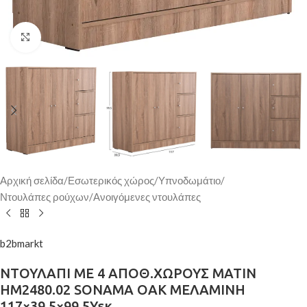
Κάντε κλικ για μεγέθυνση
Αρχική σελίδα
/
Εσωτερικός χώρος
/
Υπνοδωμάτιο
/
Ντουλάπες ρούχων
/
Ανοιγόμενες ντουλάπες
b2bmarkt
ΝΤΟΥΛΑΠΙ ΜΕ 4 ΑΠΟΘ.ΧΩΡΟΥΣ MATIN
HM2480.02 SONAMA OAK ΜΕΛΑΜΙΝΗ
117×39,5×99,5Υεκ