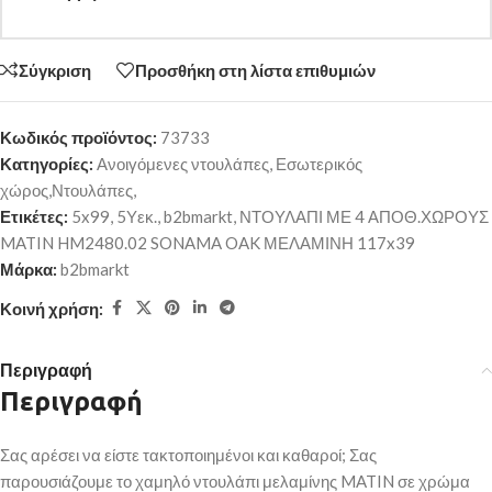
Σύγκριση
Προσθήκη στη λίστα επιθυμιών
Κωδικός προϊόντος:
73733
Κατηγορίες:
Ανοιγόμενες ντουλάπες
,
Εσωτερικός
χώρος,Ντουλάπες,
Ετικέτες:
5x99
,
5Υεκ.
,
b2bmarkt
,
ΝΤΟΥΛΑΠΙ ΜΕ 4 ΑΠΟΘ.ΧΩΡΟΥΣ
MATIN HM2480.02 SONAMA OAK ΜΕΛΑΜΙΝΗ 117x39
Μάρκα:
b2bmarkt
Κοινή χρήση:
Περιγραφή
Περιγραφή
Σας αρέσει να είστε τακτοποιημένοι και καθαροί; Σας
παρουσιάζουμε το χαμηλό ντουλάπι μελαμίνης MATIN σε χρώμα