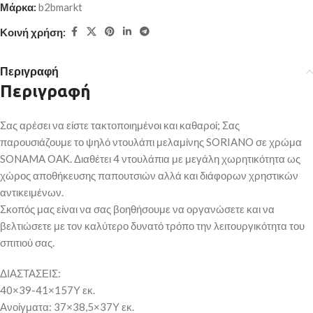
Μάρκα:
b2bmarkt
Κοινή χρήση:
Περιγραφή
Περιγραφή
Σας αρέσει να είστε τακτοποιημένοι και καθαροί; Σας
παρουσιάζουμε το ψηλό ντουλάπι μελαμίνης SORIANO σε χρώμα
SONAMA ΟΑΚ. Διαθέτει 4 ντουλάπια με μεγάλη χωρητικότητα ως
χώρος αποθήκευσης παπουτσιών αλλά και διάφορων χρηστικών
αντικειμένων.
Σκοπός μας είναι να σας βοηθήσουμε να οργανώσετε και να
βελτιώσετε με τον καλύτερο δυνατό τρόπο την λειτουργικότητα του
σπιτιού σας.
ΔΙΑΣΤΑΣΕΙΣ:
40×39-41×157Υ εκ.
Ανοίγματα: 37×38,5×37Υ εκ.