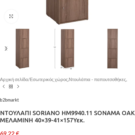
Κάντε κλικ για μεγέθυνση
Αρχική σελίδα
/
Εσωτερικός χώρος,Ντουλάπια - παπουτσοθήκες,
b2bmarkt
ΝΤΟΥΛΑΠΙ SORIANO HM9940.11 SONAMA OAK
ΜΕΛΑΜΙΝΗ 40×39-41×157Υεκ.
69,22
€