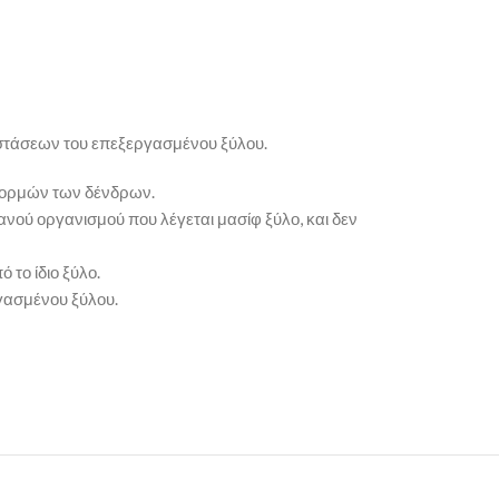
ιαστάσεων του επεξεργασμένου ξύλου.
 κορμών των δένδρων.
νού οργανισμού που λέγεται μασίφ ξύλο, και δεν
το ίδιο ξύλο.
γασμένου ξύλου.