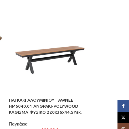
ΠΑΓΚΑΚΙ ΑΛΟΥΜΙΝΙΟΥ TAWNEE
ΕΞΑΝΤΛΉΘΗΚΕ
Face
HM6040.01 ΑΝΘΡΑΚΙ-POLYWOOD
ΠΑΓΚΑΚΙ ΑΛΟΥ
ΚΑΘΙΣΜΑ ΦΥΣΙΚΟ 220x36x44,5Υεκ.
HM6040.04 Σ
X
ΚΑΘΙΣΜΑ ΦΥΣΙΚ
Παγκάκια
Insta