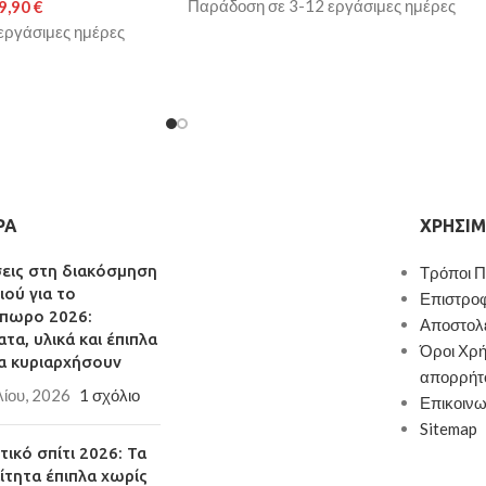
Παράδοση σε 3-12 εργάσιμες ημέρες
9,90
€
εργάσιμες ημέρες
ΡΑ
ΧΡΉΣΙΜ
σεις στη διακόσμηση
Τρόποι 
ιού για το
Επιστρο
πωρο 2026:
Αποστολ
τα, υλικά και έπιπλα
Όροι Χρή
α κυριαρχήσουν
απορρήτ
λίου, 2026
1 σχόλιο
Επικοινω
Sitemap
ικό σπίτι 2026: Τα
ίτητα έπιπλα χωρίς