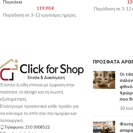
Παγκάκια
13
119,90
€
Παράδοση σε 3-12 
Παράδοση σε 3-12 εργάσιμες ημέρες
ΠΡΌΣΦΑΤΑ ΆΡΘ
Οι τά
σαλον
Έπιπλα & είδη σπιτιού με έμφαση στην
φθινό
ποιότητα, το design και τη σωστή
Χρώμα
εξυπηρέτηση.
που θ
Επιλέγουμε προσεκτικά κάθε προϊόν για
30 Ιου
να κάνουμε το σπίτι σου πιο όμορφο και
λειτουργικό.
Φοιτητ
Τηλέφωνο: 210 3008522
απαρα