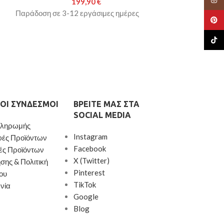
199,90
€
Παγκάκια
Παράδοση σε 3-12 εργάσιμες ημέρες
Pinte
Παράδοση σε 3-
TikTo
ΟΙ ΣΎΝΔΕΣΜΟΙ
ΒΡΕΊΤΕ ΜΑΣ ΣΤΑ
SOCIAL MEDIA
Πληρωμής
Instagram
φές Προϊόντων
Facebook
ές Προϊόντων
X (Twitter)
σης & Πολιτική
Pinterest
ου
TikTok
νία
Google
Blog