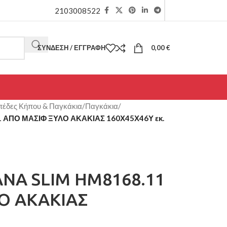
2103008522
ΣΎΝΔΕΣΗ / ΕΓΓΡΑΦΉ
0,00
€
έδες Κήπου & Παγκάκια
/
Παγκάκια
/
 ΑΠΟ ΜΑΣΙΦ ΞΥΛΟ ΑΚΑΚΙΑΣ 160Χ45Χ46Υ εκ.
NA SLIM HM8168.11
Ο ΑΚΑΚΙΑΣ