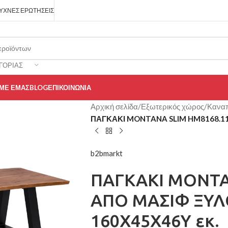
ΥΧΝΈΣ ΕΡΩΤΉΣΕΙΣ
ΓΟΡΊΑΣ
 ΜΕ ΕΜΆΣ
BLOG
ΕΠΙΚΟΙΝΩΝΊΑ
Αρχική σελίδα
/
Εξωτερικός χώρος
/
Καναπ
ΠΑΓΚΑΚΙ MONTANA SLIM HM8168.11
b2bmarkt
ΠΑΓΚΑΚΙ MONTA
ΑΠΟ ΜΑΣΙΦ ΞΥΛ
160Χ45Χ46Υ εκ.