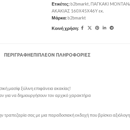
Ετικέτες:
b2bmarkt
,
ΠΑΓΚΑΚΙ MONTANA
ΑΚΑΚΙΑΣ 160Χ45Χ46Υ εκ.
Μάρκα:
b2bmarkt
Κοινή χρήση:
ΠΕΡΙΓΡΑΦΉ
ΕΠΙΠΛΈΟΝ ΠΛΗΡΟΦΟΡΊΕΣ
ική μασίφ ξύλινη επιφάνεια ακακίας!
καν για να δημιουργήσουν τον αρχικό χαρακτήρα
την τραπεζαρία σας με μια παραδοσιακή εκδοχή που βρίσκει αξιόλογ