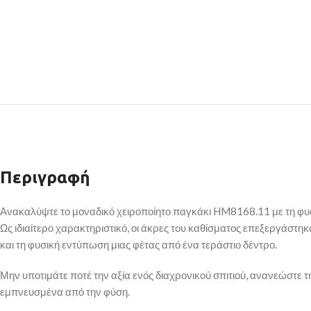
Περιγραφή
Ανακαλύψτε το μοναδικό χειροποίητο παγκάκι HM8168.11 με τη φυσ
Ως ιδιαίτερο χαρακτηριστικό, οι άκρες του καθίσματος επεξεργάστη
και τη φυσική εντύπωση μιας φέτας από ένα τεράστιο δέντρο.
Μην υποτιμάτε ποτέ την αξία ενός διαχρονικού σπιτιού, ανανεώστε 
εμπνευσμένα από την φύση.