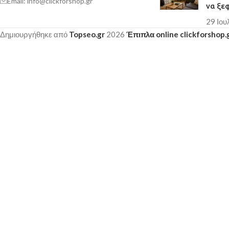
Email: info@clickforshop.gr
να ξε
29 Ιου
Δημιουργήθηκε από
Topseo.gr
2026
Έπιπλα online clickforshop.