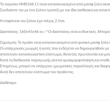
Το παγκάκι HM8168.11 είναι κατασκευασμένο από μασίφ ξύλο ακακ
Συνδυάστε την με ένα ξύλινο τραπέζι με την ίδια αισθητική και απο
Η επιφάνεια του ξύλου έχει πάχος 2.5cm.
Διαστάσεις: 160x45x46 εκ.—*Οι διαστάσεις είναι ενδεικτικές. Μπορ
Σημείωση: Το προϊόν είναι κατασκευασμένο από φυσικό μασίφ ξύλο 
Οι υπάρχουσες ρωγμές ή αυτές που ενδέχεται να δημιουργηθούν με 
αποτελούν κατασκευαστικό ελάττωμα, δίνοντας πρωτοτυπία και μον
Κατά τη διαδικασία παραγωγής γίνεται ομοιομορφοποίηση και σταθ
Επομένως, μπορεί να υπάρχουν χρωματικές παραλλαγές και διαφορέ
Αυτά δεν αποτελούν ελάττωμα του προϊόντος.
Διαθέσιμο