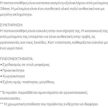
Η παπουτσοθήκη είναι κατασκευασμένη εξολοκλήρου από μελαμίνη
18mm. Η μελαμίνη είναι ένα συνθετικό υλικό πολύ ανθεκτικό και με
μεγάλη σκληρότητα.
ΣΥΝΤΗΡΗΣΗ:
Η παπουτσοθήκη είναι εύκολη στην συντήρησή της. Η κατασκευή της
από μελαμίνη της επιτρέπει να είναι ανθεκτική στην τριβή, τις
γρατσουνιές και τους λεκέδες. Κατ’ επέκταση, καθαρίζεται εύκολα με
ένα υγρό πανί.
ΠΛΕΟΝΕΚΤΗΜΑΤΑ:
•Σχεδιασμός σε στυλ ραφιέρας
•Πρακτικότητα
•Χωρητικότητα
•Σχέση τιμής-ποιότητας-μεγέθους
*Το προϊόν παραδίδεται αμοντάριστο σε εργοστασιακές
συσκευασίες
** Η χρωματική απόδοση του προϊόντος ενδέχεται να διαφέρει