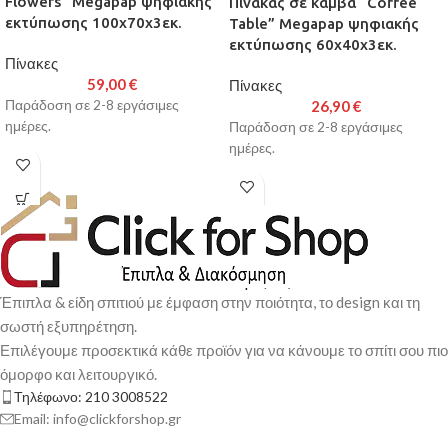
Flowers” Megapap ψηφιακής
Πίνακας σε καμβά “Coffee
εκτύπωσης 100x70x3εκ.
Table” Megapap ψηφιακής
εκτύπωσης 60x40x3εκ.
Πίνακες
59,00
€
Πίνακες
Παράδοση σε 2-8 εργάσιμες
26,90
€
ημέρες.
Παράδοση σε 2-8 εργάσιμες
ημέρες.
Έπιπλα & είδη σπιτιού με έμφαση στην ποιότητα, το design και τη
σωστή εξυπηρέτηση.
Επιλέγουμε προσεκτικά κάθε προϊόν για να κάνουμε το σπίτι σου πιο
όμορφο και λειτουργικό.
Τηλέφωνο: 210 3008522
Email: info@clickforshop.gr