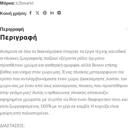
Μάρκα:
b2bmarkt
Κοινή χρήση:
Περιγραφή
Περιγραφή
Ανάμεσα σε όλα τα διακοσμητικά στοιχεία, τα έργα τέχνης και ειδικά
οι πίνακες ζωγραφικής παίζουν εξέχοντα ρόλο: όχι μόνο
προσθέτουν χρώμα και αισθητική ομορφιά, αλλά δίνουν επίσης
βάθος και νόημα στον χώρο μας. Ένας πίνακας μεταμορφώνει τον
τρόπο που αντιλαμβανόμαστε έναν χώρο. Διακοσμήστε, λοιπόν, τον
χώρο σας με έναν από τους καινούργιους πίνακες που προστέθηκαν
στην γκάμα μας! Αυτός ο ορθογώνιος πίνακας απεικονίζει
αφηρημένα χρώματα, με το μπλέ να δίνει έναν διαφορετικό τόνο, και
είναι ζωγραφισμένος 100% με το χέρι σε καμβά. Η κορνίζα είναι
μαύρη από πολυστυρένιο.
ΔΙΑΣΤΑΣΕΙΣ: