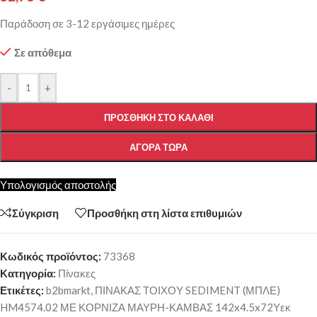
Παράδοση σε 3-12 εργάσιμες ημέρες
Σε απόθεμα
-
+
ΠΡΟΣΘΉΚΗ ΣΤΟ ΚΑΛΆΘΙ
ΑΓΟΡΆ ΤΏΡΑ
Υπολογισμός αποστολής
Σύγκριση
Προσθήκη στη λίστα επιθυμιών
Κωδικός προϊόντος:
73368
Κατηγορία:
Πίνακες
Ετικέτες:
b2bmarkt
,
ΠΙΝΑΚΑΣ ΤΟΙΧΟΥ SEDIMENT (ΜΠΛΕ)
HM4574.02 ΜΕ ΚΟΡΝΙΖΑ ΜΑΥΡΗ-ΚΑΜΒΑΣ 142x4.5x72Υεκ