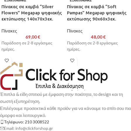
ΕΞΑΝΤΛΉΘΗΚΕ
ΕΞΑΝΤΛΉΘΗΚΕ
Πίνακας σε καμβά “Silver
Πίνακας σε καμβά “Soft
Flowers” Megapap ψηφιακής
Pampas” Megapap ψηφιακής
εκτύπωσης 140x70x3εκ.
εκτύπωσης 90x60x3εκ.
Πίνακες
Πίνακες
69,00
€
48,00
€
Παράδοση σε 2-8 εργάσιμες
Παράδοση σε 2-8 εργάσιμες
ημέρες.
ημέρες.
Έπιπλα & είδη σπιτιού με έμφαση στην ποιότητα, το design και τη
σωστή εξυπηρέτηση.
Επιλέγουμε προσεκτικά κάθε προϊόν για να κάνουμε το σπίτι σου πιο
όμορφο και λειτουργικό.
Τηλέφωνο: 210 3008522
Email: info@clickforshop.gr