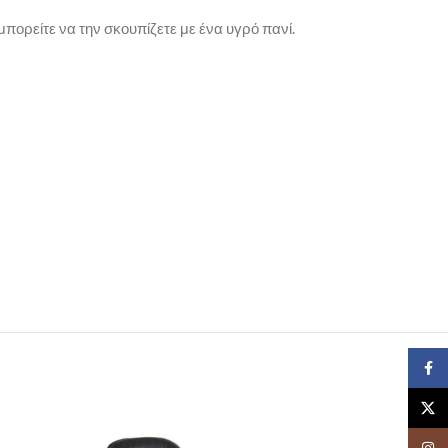
μπορείτε να την σκουπίζετε με ένα υγρό πανί.
Face
X
Insta