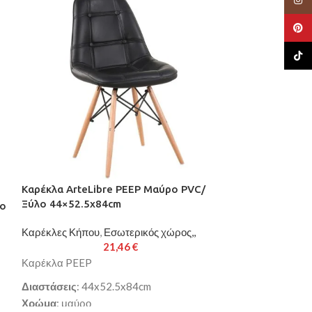
Pinte
TikTo
Καρέκλα ArteLibre PEEP Μαύρο PVC/
ΕΞΑΝΤΛΉΘΗΚΕ
Ξύλο 44×52.5x84cm
νο
Καρέκλα ArteL
Ύφασμα/Ξύλο 
Καρέκλες Κήπου
,
Εσωτερικός χώρος,,
21,46
€
Καρέκλες Κήπου
Καρέκλα PEEP
Καρέκλα TOUK
Διαστάσεις
: 44x52.5x84cm
Χρώμα
: μαύρο
Διαστάσεις
: 44