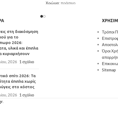
Χρώμα
: πράσινο
α
Επένδυση
: βελούδο
Πόδια
: μέταλλο
ΡΑ
ΧΡΉΣΙΜ
εργάσιμες ημέρες
Παράδοση σε 3-10 εργάσιμες ημέρες
σεις στη διακόσμηση
Τρόποι 
ιού για το
Επιστρο
πωρο 2026:
Αποστολ
τα, υλικά και έπιπλα
Όροι Χρή
α κυριαρχήσουν
απορρήτ
λίου, 2026
1 σχόλιο
Επικοινω
Sitemap
ικό σπίτι 2026: Τα
ίτητα έπιπλα χωρίς
φύγεις στο κόστος
λίου, 2026
1 σχόλιο
gr
.