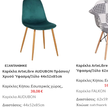
Καρέκλα ArteLibr
ΕΞΑΝΤΛΉΘΗΚΕ
Ύφασμα/Ξύλο 62
Καρέκλα ArteLibre AUDUBON Πράσινο/
Χρυσό Ύφασμα/Ξύλο 44x52x85cm
Καρέκλες Κήπου
,
Ε
5
Καρέκλες Κήπου
,
Εσωτερικός χώρος,,
Καρέκλα FALKON
38,08
€
Καρέκλα AUDUBON
Διαστάσεις
: 62x5
Διαστάσεις
: 44x52x85cm
Χρώμα
: patchwork