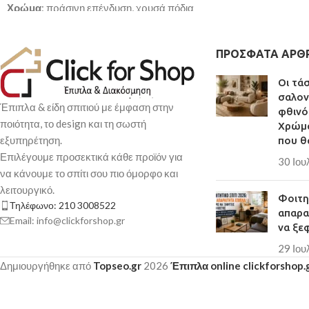
Χρώμα
: πράσινη επένδυση, χρυσά πόδια
Κάθισμα
: PP
Κάθισμα
: ξύλο
Επένδυση
: ύφασμ
Επένδυση
: βελούδο
Πόδια
: ξύλο (οξιά)
ΠΡΌΣΦΑΤΑ ΆΡΘ
Γέμιση
: foam
Παράδοση σε 3-10 
Πόδια
: μέταλλο, 25x1mm
Οι τά
Παράδοση σε 3-10 εργάσιμες ημέρες
σαλον
Έπιπλα & είδη σπιτιού με έμφαση στην
φθινό
ποιότητα, το design και τη σωστή
Χρώμα
εξυπηρέτηση.
που θ
Επιλέγουμε προσεκτικά κάθε προϊόν για
30 Ιου
να κάνουμε το σπίτι σου πιο όμορφο και
λειτουργικό.
Φοιτητ
Τηλέφωνο: 210 3008522
απαρα
Email: info@clickforshop.gr
να ξε
29 Ιου
Δημιουργήθηκε από
Topseo.gr
2026
Έπιπλα online clickforshop.