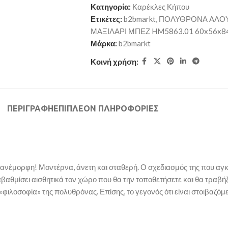
Κατηγορία:
Καρέκλες Κήπου
Ετικέτες:
b2bmarkt
,
ΠΟΛΥΘΡΟΝΑ ΑΛΟΥ
ΜΑΞΙΛΑΡΙ ΜΠΕΖ HM5863.01 60x56x84
Μάρκα:
b2bmarkt
Κοινή χρήση:
ΠΕΡΙΓΡΑΦΉ
ΕΠΙΠΛΈΟΝ ΠΛΗΡΟΦΟΡΊΕΣ
νέμορφη! Μοντέρνα, άνετη και σταθερή. Ο σχεδιασμός της που αγκα
θμίσει αισθητικά τον χώρο που θα την τοποθετήσετε και θα τραβήξε
 «φιλοσοφία» της πολυθρόνας. Επίσης, το γεγονός ότι είναι στοιβαζόμ