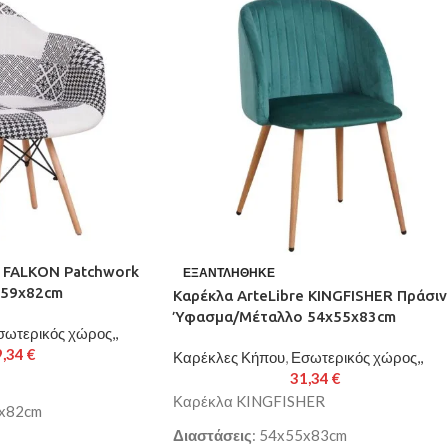
e FALKON Patchwork
ΕΞΑΝΤΛΉΘΗΚΕ
x59x82cm
Καρέκλα ArteLibre KINGFISHER Πράσι
Ύφασμα/Μέταλλο 54x55x83cm
σωτερικός χώρος,,
9,34
€
Καρέκλες Κήπου
,
Εσωτερικός χώρος,,
31,34
€
Καρέκλα KINGFISHER
9x82cm
Διαστάσεις
: 54x55x83cm