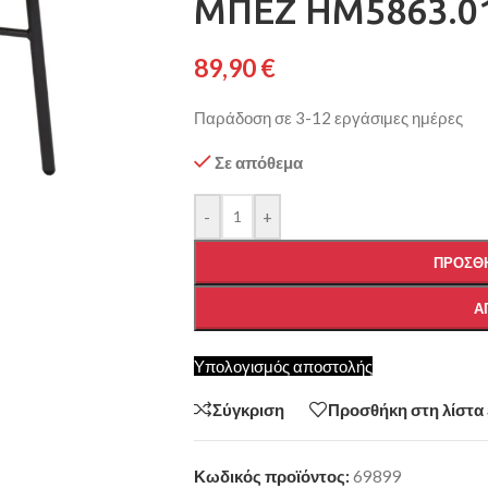
ΜΠΕΖ HM5863.01
89,90
€
Παράδοση σε 3-12 εργάσιμες ημέρες
Σε απόθεμα
-
+
ΠΡΟΣΘΉ
Α
Υπολογισμός αποστολής
Σύγκριση
Προσθήκη στη λίστα
Κωδικός προϊόντος:
69899