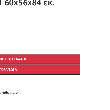
 60x56x84 εκ.
ΚΗ ΣΤΟ ΚΑΛΆΘΙ
ΓΟΡΆ ΤΏΡΑ
 επιθυμιών