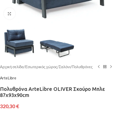
Κάντε κλικ για μεγέθυνση
Αρχική σελίδα
/
Εσωτερικός χώρος
/
Σαλόνι
/
Πολυθρόνες
ArteLibre
Πολυθρόνα ArteLibre OLIVER Σκούρο Μπλε
87x93x90cm
320,30
€