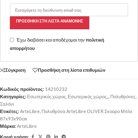
ΠΡΟΣΘΉΚΗ ΣΤΗ ΛΊΣΤΑ ΑΝΑΜΟΝΉΣ
Έχω διαβάσει και αποδέχομαι την
πολιτική
απορρήτου
Σύγκριση
Προσθήκη στη λίστα επιθυμιών
Κωδικός προϊόντος:
14210232
Κατηγορίες:
Εσωτερικός χώρος
,
Εσωτερικός χώρος,,
,
Πολυθρόνες
,
Σαλόνι
Ετικέτες:
ArteLibre
,
Πολυθρόνα ArteLibre OLIVER Σκούρο Μπλε
87x93x90cm
Μάρκα:
ArteLibre
Κοινή χρήση: