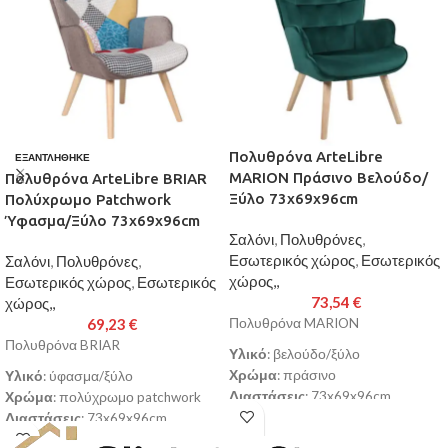
Πολυθρόνα ArteLibre
ΕΞΑΝΤΛΉΘΗΚΕ
MARION Πράσινο Βελούδο/
Πολυθρόνα ArteLibre BRIAR
Ξύλο 73x69x96cm
Πολύχρωμο Patchwork
Ύφασμα/Ξύλο 73x69x96cm
Σαλόνι
,
Πολυθρόνες
,
Εσωτερικός χώρος
,
Εσωτερικός
Σαλόνι
,
Πολυθρόνες
,
χώρος,,
Εσωτερικός χώρος
,
Εσωτερικός
73,54
€
χώρος,,
69,23
€
Πολυθρόνα MARION
Πολυθρόνα BRIAR
Υλικό
: βελούδο/ξύλο
Χρώμα
: πράσινο
Υλικό
: ύφασμα/ξύλο
Διαστάσεις
: 73x69x96cm
Χρώμα
: πολύχρωμο patchwork
Επένδυση από βελούδο που
Διαστάσεις
: 73x69x96cm
προσδίδει μια φινέτσα ενώ
Επένδυση από υψηλής ποιότητας