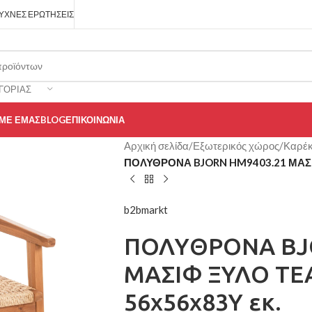
ΥΧΝΈΣ ΕΡΩΤΉΣΕΙΣ
ΓΟΡΊΑΣ
 ΜΕ ΕΜΆΣ
BLOG
ΕΠΙΚΟΙΝΩΝΊΑ
Αρχική σελίδα
/
Εξωτερικός χώρος
/
Καρέκ
ΠΟΛΥΘΡΟΝΑ BJORN HM9403.21 ΜΑΣΙΦ
b2bmarkt
ΠΟΛΥΘΡΟΝΑ BJ
ΜΑΣΙΦ ΞΥΛΟ ΤE
56x56x83Υ εκ.