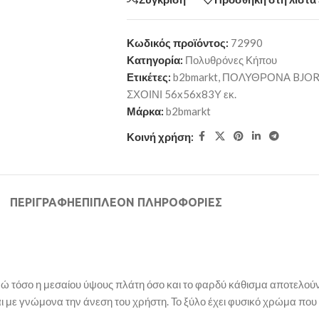
Κωδικός προϊόντος:
72990
Κατηγορία:
Πολυθρόνες Κήπου
Ετικέτες:
b2bmarkt
,
ΠΟΛΥΘΡΟΝΑ BJORN
ΣΧΟΙΝΙ 56x56x83Υ εκ.
Μάρκα:
b2bmarkt
Κοινή χρήση:
ΠΕΡΙΓΡΑΦΉ
ΕΠΙΠΛΈΟΝ ΠΛΗΡΟΦΟΡΊΕΣ
 τόσο η μεσαίου ύψους πλάτη όσο και το φαρδύ κάθισμα αποτελούντ
αι με γνώμονα την άνεση του χρήστη. Το ξύλο έχει φυσικό χρώμα πο