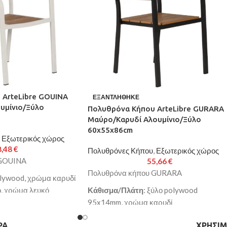
 ArteLibre GOUINA
ΕΞΑΝΤΛΉΘΗΚΕ
υμίνιο/Ξύλο
Πολυθρόνα Κήπου ArteLibre GURARA
Μαύρο/Καρυδί Αλουμίνιο/Ξύλο
60x55x86cm
Εξωτερικός χώρος
8,48
€
Πολυθρόνες Κήπου
,
Εξωτερικός χώρος
 GOUINA
55,66
€
Πολυθρόνα κήπου GURARA
olywood, χρώμα καρυδί
ο, χρώμα λευκό
Κάθισμα/Πλάτη
: ξύλο polywood
5x86cm
95x14mm, χρώμα καρυδί
ό υψηλής ποιότητας
Μπράτσα
: ξύλο polywood 40x20mm,
ΡΑ
ΧΡΉΣΙΜ
polywood για
χρώμα καρυδί