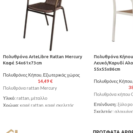
Πολυθρόνα ArteLibre Rattan Mercury
Πολυθρόνα Κήπου
Καφέ 54x61x73cm
Λευκό/Καρυδί Αλο
55x55x86cm
Πολυθρόνες Κήπου
,
Εξωτερικός χώρος
14,49
€
Πολυθρόνες Κήπου
,
3
Πολυθρόνα rattan Mercury
Πολυθρόνα κήπου
Υλικό
: rattan, μέταλλο
Επένδυση
: ξύλο p
Χρώμα
: καφέ rattan, καφέ σκελετός
Σκελετός
: αλουμίνι
Διαστάσεις
: 54x61x73cm
Διαστάσεις
: 55x5
Διάμετρος Σωλήνα
: 24x0.8mm
Κατασκευασμένη απ
Κατασκευασμένη από υψηλής ποιότητας
ΠΡΌΣΦΑΤΑ ΆΡΘ
αλουμίνιο και ξύλο 