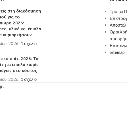
κότητα και αντοχή στο
Σκελετός
: αλουμίνιο, σωλήνας
σεις στη διακόσμηση
Τρόποι 
38x19x1.2mm/30x20x1.2mm, χρώμα
ιού για το
Επιστρο
 για εύκολη μεταφορά
μαύρο
πωρο 2026:
Αποστολ
Διαστάσεις
: 60x55x86cm
τα, υλικά και έπιπλα
Όροι Χρή
νος σχεδιασμός
Κατασκευασμένη από υψηλής ποιότητας
α κυριαρχήσουν
απορρήτ
εργάσιμες ημέρες
αλουμίνιο και ξύλο polywood για
λίου, 2026
1 σχόλιο
Επικοινω
μεγαλύτερη ανθεκτικότητα και αντοχή στο
Sitemap
χρόνο
ικό σπίτι 2026: Τα
Κομψός και μοντέρνος σχεδιασμός
ίτητα έπιπλα χωρίς
Παράδοση σε 3-10 εργάσιμες ημέρες
φύγεις στο κόστος
λίου, 2026
1 σχόλιο
gr
.