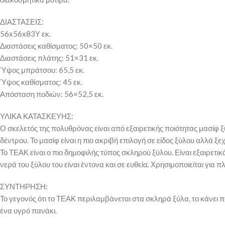
ΔΙΑΣΤΑΣΕΙΣ:
56x56x83Υ εκ.
Διαστάσεις καθίσματος: 50×50 εκ.
Διαστάσεις πλάτης: 51×31 εκ.
Ύψος μπράτσου: 65,5 εκ.
Ύψος καθίσματος: 45 εκ.
Απόσταση ποδιών: 56×52,5 εκ.
ΥΛΙΚΑ ΚΑΤΑΣΚΕΥΗΣ:
Ο σκελετός της πολυθρόνας είναι από εξαιρετικής ποιότητας μασί
δέντρου. Το μασίφ είναι η πιο ακριβή επιλογή σε είδος ξύλου αλλά ξεχ
Το ΤΕΑΚ είναι ο πιο δημοφιλής τύπος σκληρού ξύλου. Είναι εξαιρετικ
νερά του ξύλου του είναι έντονα και σε ευθεία. Χρησιμοποιείται γ
ΣΥΝΤΗΡΗΣΗ:
Το γεγονός ότι το ΤΕΑΚ περιλαμβάνεται στα σκληρά ξύλα, το κάνει π
ένα υγρό πανάκι.