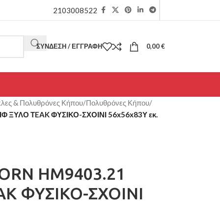
2103008522
ΣΎΝΔΕΣΗ / ΕΓΓΡΑΦΉ
0,00
€
λες & Πολυθρόνες Κήπου
/
Πολυθρόνες Κήπου
/
 ΞΥΛΟ ΤEAK ΦΥΣΙΚΟ-ΣΧΟΙΝΙ 56x56x83Υ εκ.
ORN HM9403.21
AK ΦΥΣΙΚΟ-ΣΧΟΙΝΙ