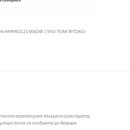
 HM9403.21 ΜΑΣΙΦ ΞΥΛΟ ΤEAK ΦΥΣΙΚΟ-
αι από αριστοτεχνικά πλεγμένο σχοινί άριστης
υ μπορεί άνετα να συνδυαστεί με διάφορα