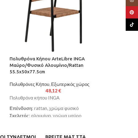
Pinte
TikTo
Πολυθρόνα Κήπου ArteLibre INGA
Πολυθρόνα Κήπ
Μαύρο/Φυσικό Αλουμίνιο/Rattan
Μαύρο/Καφέ Αλ
55.5x50x77.5cm
60x62x81cm
Πολυθρόνες Κήπου
,
Εξωτερικός χώρος
Πολυθρόνες Κή
48,12
€
Πολυθρόνα κήπου INGA
Πολυθρόνα κήπ
Επένδυση
: rattan, χρώμα φυσικό
Επένδυση
: rat
Σκελετός
: αλουμίνιο, χρώμα μαύρο
Σκελετός
: αλου
Διαστάσεις
: 55.5x50x77.5cm
Μαξιλάρι
: ύφασ
Κατασκευασμένη από υψηλής ποιότητας
Διαστάσεις
: 60
ΟΙ ΣΎΝΔΕΣΜΟΙ
ΒΡΕΊΤΕ ΜΑΣ ΣΤΑ
αλουμίνιο και rattan για μεγαλύτερη
Κατασκευασμένη