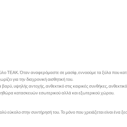
φ ξύλο ΤΕΑΚ. Όταν αναφερόμαστε σε μασίφ, εννοούμε τα ξύλα που κ
ωρίζει για την διαχρονική αισθητική του.
ά βαρύ, υψηλής αντοχής, ανθεκτικό στις καιρικές συνθήκες, ανθεκτικ
ια πληθώρα κατασκευών εσωτερικού αλλά και εξωτερικού χώρου.
ολύ εύκολο στην συντήρησή του. Το μόνο που χρειάζεται είναι ένα ξε