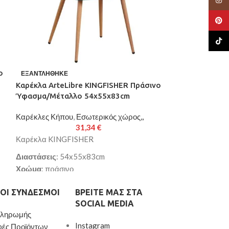
Pinte
TikTo
ο
ΕΞΑΝΤΛΉΘΗΚΕ
ΕΞΑΝΤΛΉΘΗΚΕ
Καρέκλα ArteLibre KINGFISHER Πράσινο
Καρέκλα Κήπου 
Ύφασμα/Μέταλλο 54x55x83cm
Ανακυκλωμένο 
Καρέκλες Κήπου
,
Εσωτερικός χώρος,,
Καρέκλες Κήπου
31,34
€
Καρέκλα KINGFISHER
Καρέκλα κήπου
Διαστάσεις
: 54x55x83cm
Κάθισμα
: ανακ
Χρώμα
: πράσινο
(PP)
Επένδυση
: βελούδο
Πόδια
: μέταλλο
ΟΙ ΣΎΝΔΕΣΜΟΙ
ΒΡΕΊΤΕ ΜΑΣ ΣΤΑ
Πόδια
: μέταλλο
Χρώμα
: πράσιν
SOCIAL MEDIA
Παράδοση σε 3-10 εργάσιμες ημέρες
Διαστάσεις
: 60
Πληρωμής
Στοιβαζόμενη
: ν
Instagram
φές Προϊόντων