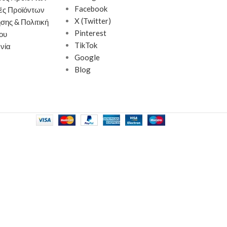
Κατασκευασμέν
Facebook
ές Προϊόντων
πολυπροπυλένιο
X (Twitter)
σης & Πολιτική
ανθεκτικότητα κα
Pinterest
ου
Ελαφριά κατασκε
TikTok
νία
Φιλική προς το 
Google
Παράδοση σε 3-
Blog