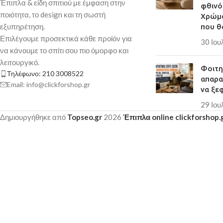
Παράδοση σε 3-10 εργάσιμες ημέρες
Έπιπλα & είδη σπιτιού με έμφαση στην
φθινό
ποιότητα, το design και τη σωστή
Χρώμα
εξυπηρέτηση.
που θ
Επιλέγουμε προσεκτικά κάθε προϊόν για
30 Ιου
να κάνουμε το σπίτι σου πιο όμορφο και
λειτουργικό.
Φοιτητ
Τηλέφωνο: 210 3008522
απαρα
Email: info@clickforshop.gr
να ξε
29 Ιου
Δημιουργήθηκε από
Topseo.gr
2026
Έπιπλα online clickforshop.