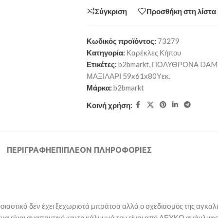
Σύγκριση
Προσθήκη στη λίστα
Κωδικός προϊόντος:
73279
Κατηγορία:
Καρέκλες Κήπου
Ετικέτες:
b2bmarkt
,
ΠΟΛΥΘΡΟΝΑ DAMP
ΜΑΞΙΛΑΡΙ 59x61x80Υεκ.
Μάρκα:
b2bmarkt
Κοινή χρήση:
ΠΕΡΙΓΡΑΦΉ
ΕΠΙΠΛΈΟΝ ΠΛΗΡΟΦΟΡΊΕΣ
ιαστικά δεν έχει ξεχωριστά μπράτσα αλλά ο σχεδιασμός της αγκαλιά
σμα είναι αναπαυτικό και το κάλυμμά του είναι από ΛΕΥΚΟ ανάγλυφο