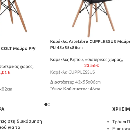
Καρέκλα ArteLibre CUPPLESSUS Μαύρ
PU 43x55x86cm
e COLT Μαύρο PP/
Καρέκλες Κήπου
,
Εσωτερικός χώρος,,
23,56
€
σωτερικός χώρος,,
Καρέκλα CUPPLESSUS
1,01
€
Διαστάσεις
: 43x55x86cm
2x82cm
Ύψος Καθίσματος
: 46cm
Χρώμα
: μαύρο
Κάθισμα
: PU
ΡΑ
ΧΡΉΣΙΜ
Πόδια
: ξύλο (οξιά)
εργάσιμες ημέρες
Παράδοση σε 3-10 εργάσιμες ημέρες
σεις στη διακόσμηση
Τρόποι 
ιού για το
Επιστρο