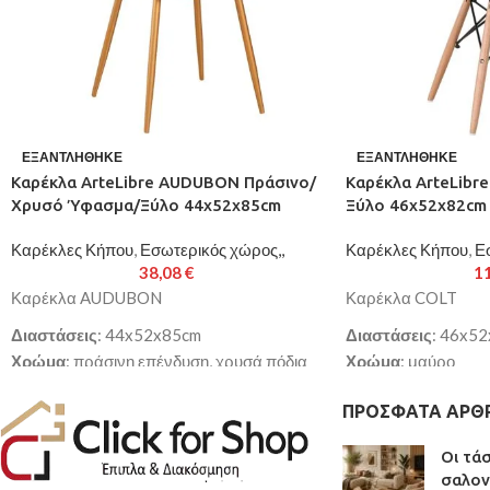
ΕΞΑΝΤΛΉΘΗΚΕ
ΕΞΑΝΤΛΉΘΗΚΕ
Καρέκλα ArteLibre AUDUBON Πράσινο/
Καρέκλα ArteLibr
Χρυσό Ύφασμα/Ξύλο 44x52x85cm
Ξύλο 46x52x82cm
Καρέκλες Κήπου
,
Εσωτερικός χώρος,,
Καρέκλες Κήπου
,
Ε
38,08
€
1
Καρέκλα AUDUBON
Καρέκλα COLT
Διαστάσεις
: 44x52x85cm
Διαστάσεις
: 46x5
Χρώμα
: πράσινη επένδυση, χρυσά πόδια
Χρώμα
: μαύρο
Κάθισμα
: ξύλο
Κάθισμα
: PP
ΠΡΌΣΦΑΤΑ ΆΡΘ
Επένδυση
: βελούδο
Πόδια
: ξύλο (οξιά)
Γέμιση
: foam
Παράδοση σε 3-10 
Οι τά
Πόδια
: μέταλλο, 25x1mm
σαλον