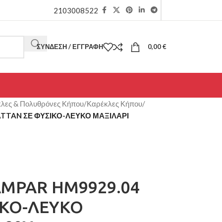
2103008522
ΣΎΝΔΕΣΗ / ΕΓΓΡΑΦΉ
0,00
€
λες & Πολυθρόνες Κήπου
/
Καρέκλες Κήπου
/
TTAN ΣΕ ΦΥΣΙΚΟ-ΛΕΥΚΟ ΜΑΞΙΛΑΡΙ
MPAR HM9929.04
ΙΚΟ-ΛΕΥΚΟ