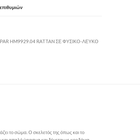
 επιθυμιών
AR HM9929.04 RATTAN ΣΕ ΦΥΣΙΚΟ-ΛΕΥΚΟ
ζει το σώμα. Ο σκελετός της όπως και το
 και απαλό ύφασμα και δένεται με κορδόνια.