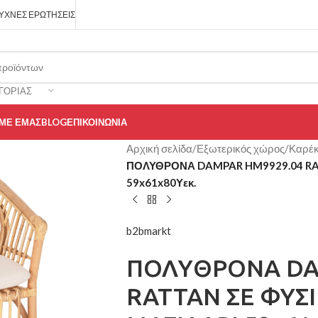
ΥΧΝΈΣ ΕΡΩΤΉΣΕΙΣ
ΓΟΡΊΑΣ
 ΜΕ ΕΜΆΣ
BLOG
ΕΠΙΚΟΙΝΩΝΊΑ
Αρχική σελίδα
/
Εξωτερικός χώρος
/
Καρέκ
ΠΟΛΥΘΡΟΝΑ DAMPAR HM9929.04 RA
59x61x80Υεκ.
b2bmarkt
ΠΟΛΥΘΡΟΝΑ DA
RATTAN ΣΕ ΦΥΣ