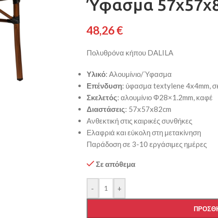
Ύφασμα 57x57x
48,26
€
Πολυθρόνα κήπου DALILA
Υλικό
: Αλουμίνιο/Ύφασμα
Επένδυση
: ύφασμα textylene 4x4mm, 
Σκελετός
: αλουμίνιο Φ28×1.2mm, καφέ
Διαστάσεις
: 57x57x82cm
Ανθεκτική στις καιρικές συνθήκες
Ελαφριά και εύκολη στη μετακίνηση
Παράδοση σε 3-10 εργάσιμες ημέρες
Σε απόθεμα
-
+
ΠΡΟΣΘΉ