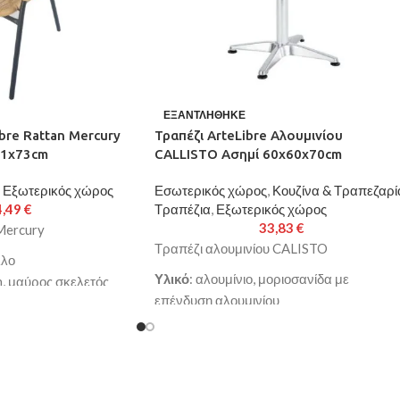
ΕΞΑΝΤΛΉΘΗΚΕ
bre Rattan Mercury
Τραπέζι ArteLibre Αλουμινίου
61x73cm
CALLISTO Ασημί 60x60x70cm
Εξωτερικός χώρος
Εσωτερικός χώρος
,
Κουζίνα & Τραπεζαρί
4,49
€
Τραπέζια
,
Εξωτερικός χώρος
33,83
€
Mercury
Τραπέζι αλουμινίου CALISTO
λλο
Υλικό
: αλουμίνιο, μοριοσανίδα με
n, μαύρος σκελετός
επένδυση αλουμινίου
1x73cm
Χρώμα
: ασημί
: 24x0.8mm
Διαστάσεις
: 60x60x70cm
ό υψηλής ποιότητας
Επιφάνεια
: μοριοσανίδα με επένδυση
σκελετό για μεγαλύτερη
αλουμινίου
ντοχή στο χρόνο