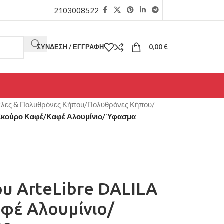
2103008522
ΣΎΝΔΕΣΗ / ΕΓΓΡΑΦΉ
0,00
€
λες & Πολυθρόνες Κήπου
/
Πολυθρόνες Κήπου
/
 Σκούρο Καφέ/Καφέ Αλουμίνιο/Ύφασμα
υ ArteLibre DALILA
φέ Αλουμίνιο/