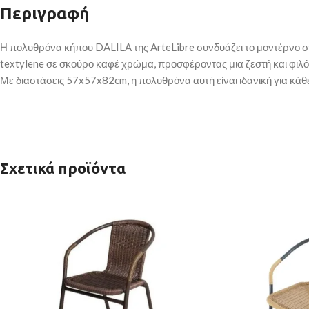
Περιγραφή
Η πολυθρόνα κήπου DALILA της ArteLibre συνδυάζει το μοντέρνο στ
textylene σε σκούρο καφέ χρώμα, προσφέροντας μια ζεστή και φιλό
Με διαστάσεις 57x57x82cm, η πολυθρόνα αυτή είναι ιδανική για κά
Σχετικά προϊόντα