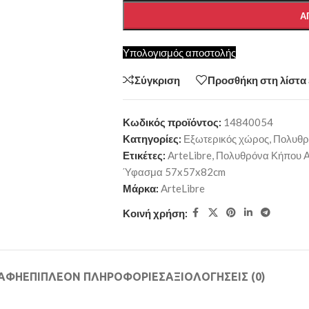
Α
Υπολογισμός αποστολής
Σύγκριση
Προσθήκη στη λίστα
Κωδικός προϊόντος:
14840054
Κατηγορίες:
Εξωτερικός χώρος
,
Πολυθρ
Ετικέτες:
ArteLibre
,
Πολυθρόνα Κήπου A
Ύφασμα 57x57x82cm
Μάρκα:
ArteLibre
Κοινή χρήση:
ΡΑΦΉ
ΕΠΙΠΛΈΟΝ ΠΛΗΡΟΦΟΡΊΕΣ
ΑΞΙΟΛΟΓΉΣΕΙΣ (0)