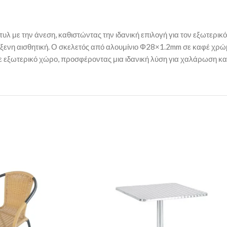
υλ με την άνεση, καθιστώντας την ιδανική επιλογή για τον εξωτερι
ξενη αισθητική. Ο σκελετός από αλουμίνιο Φ28×1.2mm σε καφέ χρώμ
θε εξωτερικό χώρο, προσφέροντας μια ιδανική λύση για χαλάρωση κ