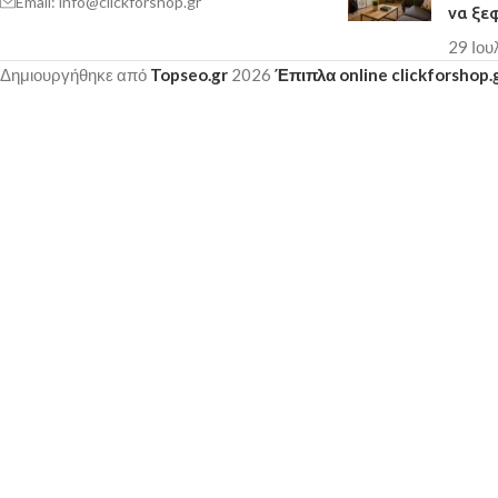
Email: info@clickforshop.gr
να ξε
29 Ιου
Δημιουργήθηκε από
Topseo.gr
2026
Έπιπλα online clickforshop.