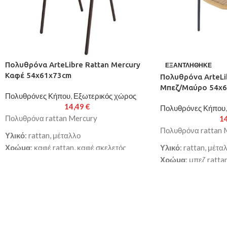
Πολυθρόνα ArteLibre Rattan Mercury
ΕΞΑΝΤΛΉΘΗΚΕ
Καφέ 54x61x73cm
Πολυθρόνα ArteLi
Μπεζ/Μαύρο 54x
Πολυθρόνες Κήπου
,
Εξωτερικός χώρος
14,49
€
Πολυθρόνες Κήπου
,
Πολυθρόνα rattan Mercury
1
Πολυθρόνα rattan 
Υλικό
: rattan, μέταλλο
Χρώμα
: καφέ rattan, καφέ σκελετός
Υλικό
: rattan, μέτα
Διαστάσεις
: 54x61x73cm
Χρώμα
: μπεζ ratta
Διάμετρος Σωλήνα
: 24x0.8mm
Διαστάσεις
: 54x6
Κατασκευασμένη από υψηλής ποιότητας
Διάμετρος Σωλήνα
στιβαρό μεταλλικό σκελετό για μεγαλύτερη
Κατασκευασμένη απ
ανθεκτικότητα και αντοχή στο χρόνο
στιβαρό μεταλλικό 
Με κάθισμα από εξαιρετικής ποιότητας
ανθεκτικότητα και α