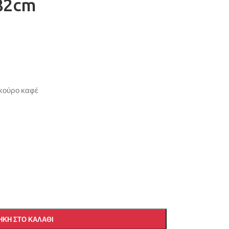
82cm
σκούρο καφέ
ΚΗ ΣΤΟ ΚΑΛΆΘΙ