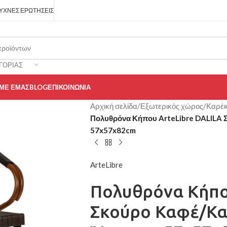
ΥΧΝΈΣ ΕΡΩΤΉΣΕΙΣ
ΓΟΡΊΑΣ
 ΜΕ ΕΜΆΣ
BLOG
ΕΠΙΚΟΙΝΩΝΊΑ
Αρχική σελίδα
/
Εξωτερικός χώρος
/
Καρέκ
Πολυθρόνα Κήπου ArteLibre DALILA
57x57x82cm
ArteLibre
Πολυθρόνα Κήπο
Σκούρο Καφέ/Κα