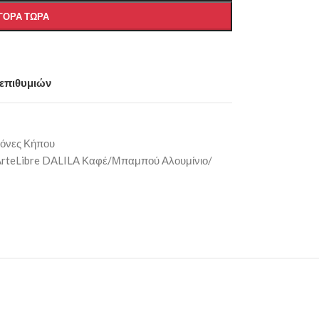
ΓΟΡΆ ΤΏΡΑ
 επιθυμιών
όνες Κήπου
rteLibre DALILA Καφέ/Μπαμπού Αλουμίνιο/