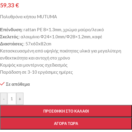
59,33
€
Πολυθρόνα κήπου MUTUMA
Επένδυση
: rattan PE 8×1.3mm, χρώμα μαύρο/λευκό
Σκελετός
: αλουμίνιο Φ24×1.0mm/Φ28×1.2mm, καφέ
Διαστάσεις
: 57x60x82cm
Κατασκευασμένη από υψηλής ποιότητας υλικά για μεγαλύτερη
ανθεκτικότητα και αντοχή στο χρόνο
Κομψός και μοντέρνος σχεδιασμός
Παράδοση σε 3-10 εργάσιμες ημέρες
Σε απόθεμα
-
+
ΠΡΟΣΘΉΚΗ ΣΤΟ ΚΑΛΆΘΙ
ΑΓΟΡΆ ΤΏΡΑ