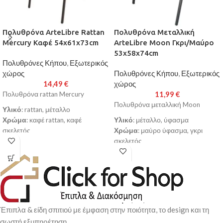
Πολυθρόνα ArteLibre Rattan
Πολυθρόνα Μεταλλική
Mercury Καφέ 54x61x73cm
ArteLibre Moon Γκρι/Μαύρο
53x58x74cm
Πολυθρόνες Κήπου
,
Εξωτερικός
χώρος
Πολυθρόνες Κήπου
,
Εξωτερικός
14,49
€
χώρος
11,99
€
Πολυθρόνα rattan Mercury
Πολυθρόνα μεταλλική Moon
Υλικό
: rattan, μέταλλο
Χρώμα
: καφέ rattan, καφέ
Υλικό
: μέταλλο, ύφασμα
σκελετός
Χρώμα
: μαύρο ύφασμα, γκρι
Διαστάσεις
: 54x61x73cm
σκελετός
Διάμετρος Σωλήνα
: 24x0.8mm
Διαστάσεις
: 53x58x74cm
Κατασκευασμένη από υψηλής
Διάμετρος Σωλήνα
: 24x0.8mm
ποιότητας στιβαρό μεταλλικό
Κατασκευασμένη από υψηλής
σκελετό για μεγαλύτερη
ποιότητας στιβαρό μεταλλικό
ανθεκτικότητα και αντοχή στο
σκελετό για μεγαλύτερη
χρόνο
ανθεκτικότητα και αντοχή στο
Έπιπλα & είδη σπιτιού με έμφαση στην ποιότητα, το design και τη
Με κάθισμα από εξαιρετικής
χρόνο
σωστή εξυπηρέτηση.