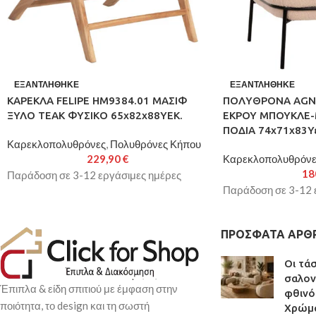
ΕΞΑΝΤΛΉΘΗΚΕ
ΕΞΑΝΤΛΉΘΗΚΕ
ΚΑΡΕΚΛΑ FELIPE HM9384.01 ΜΑΣΙΦ
ΠΟΛΥΘΡΟΝΑ AGNE
ΞΥΛΟ ΤEAK ΦΥΣΙΚΟ 65x82x88YΕΚ.
ΕΚΡΟΥ ΜΠΟΥΚΛΕ-
ΠΟΔΙΑ 74x71x83Υε
Καρεκλοπολυθρόνες
,
Πολυθρόνες Κήπου
229,90
€
Καρεκλοπολυθρόνε
18
Παράδοση σε 3-12 εργάσιμες ημέρες
Παράδοση σε 3-12 
ΠΡΌΣΦΑΤΑ ΆΡΘ
Οι τά
σαλον
Έπιπλα & είδη σπιτιού με έμφαση στην
φθινό
ποιότητα, το design και τη σωστή
Χρώμα