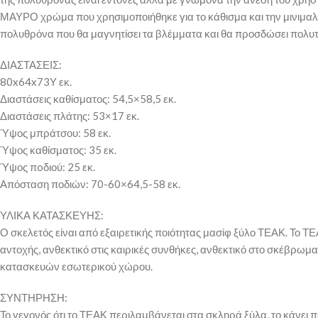
ΜΑΥΡΟ χρώμα που χρησιμοποιήθηκε για το κάθισμα και την μινιμαλισ
πολυθρόνα που θα μαγνητίσει τα βλέμματα και θα προσδώσει πολυτ
ΔΙΑΣΤΑΣΕΙΣ:
80x64x73Υ εκ.
Διαστάσεις καθίσματος: 54,5×58,5 εκ.
Διαστάσεις πλάτης: 53×17 εκ.
Ύψος μπράτσου: 58 εκ.
Ύψος καθίσματος: 35 εκ.
Ύψος πoδιού: 25 εκ.
Απόσταση ποδιών: 70-60×64,5-58 εκ.
ΥΛΙΚΑ ΚΑΤΑΣΚΕΥΗΣ:
Ο σκελετός είναι από εξαιρετικής ποιότητας μασίφ ξύλο ΤΕΑΚ. Το ΤΕ
αντοχής, ανθεκτικό στις καιρικές συνθήκες, ανθεκτικό στο σκέβρωμα 
κατασκευών εσωτερικού χώρου.
ΣΥΝΤΗΡΗΣΗ:
Το γεγονός ότι το ΤΕΑΚ περιλαμβάνεται στα σκληρά ξύλα, το κάνει π