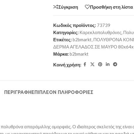
Σύγκριση
Προσθήκη στη λίστα
Κωδικός προϊόντος:
73739
Κατηγορίες:
Καρεκλοπολυθρόνες
,
Πολυ
Ετικέτες:
b2bmarkt
,
ΠΟΛΥΘΡΟΝΑ KONNA
ΔΕΡΜΑ ΑΓΕΛΑΔΟΣ ΣΕ ΜΑΥΡΟ 80x64x
Μάρκα:
b2bmarkt
Κοινή χρήση:
ΠΕΡΙΓΡΑΦΉ
ΕΠΙΠΛΈΟΝ ΠΛΗΡΟΦΟΡΊΕΣ
λυθρόνα απαράμιλλης ομορφιάς. Ο ιδιαίτερος σκελετός της είναι απ
η, με χαρακτηριστικό παράδειγμα το κοντό κάθισμα και τα φαρδιά μ