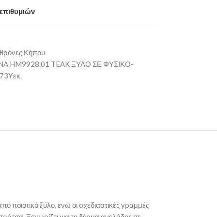
 επιθυμιών
θρόνες Κήπου
 HM9928.01 TEAK ΞΥΛΟ ΣΕ ΦΥΣΙΚΟ-
73Υεκ.
ό ποιοτικό ξύλο, ενώ οι σχεδιαστικές γραμμές
πράτσα. Ξεχωρίζει για το δέρμα αγελάδος σε