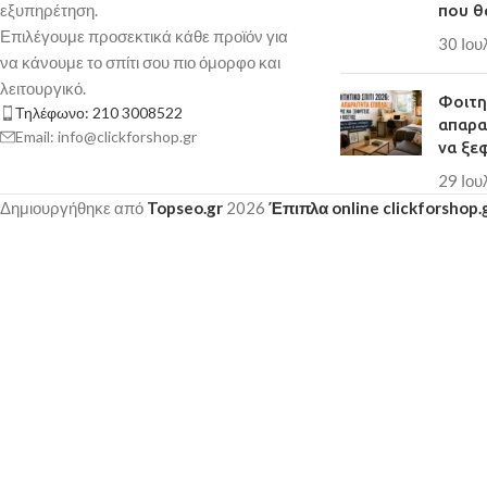
εξυπηρέτηση.
που θ
Επιλέγουμε προσεκτικά κάθε προϊόν για
30 Ιου
να κάνουμε το σπίτι σου πιο όμορφο και
λειτουργικό.
Φοιτητ
Τηλέφωνο: 210 3008522
απαρα
Email: info@clickforshop.gr
να ξε
29 Ιου
Δημιουργήθηκε από
Topseo.gr
2026
Έπιπλα online clickforshop.