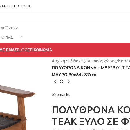
ΥΧΝΈΣ ΕΡΩΤΉΣΕΙΣ
ΓΟΡΊΑΣ
 ΜΕ ΕΜΆΣ
BLOG
ΕΠΙΚΟΙΝΩΝΊΑ
Αρχική σελίδα
/
Εξωτερικός χώρος
/
Καρέκ
ΠΟΛΥΘΡΟΝΑ KONNA HM9928.01 TEA
ΜΑΥΡΟ 80x64x73Υεκ.
b2bmarkt
ΠΟΛΥΘΡΟΝΑ KO
TEAK ΞΥΛΟ ΣΕ 