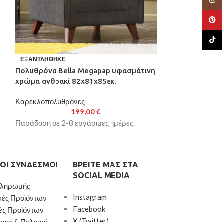
Pinte
TikTo
Πολυθρόνα Bel
ΕΞΑΝΤΛΉΘΗΚΕ
χρώμα καφέ 82
Πολυθρόνα Bella Megapap υφασμάτινη
χρώμα ανθρακί 82x81x85εκ.
Καρεκλοπολυθρ
Καρεκλοπολυθρόνες
Παράδοση σε 2-8
199,00
€
Παράδοση σε 2-8 εργάσιμες ημέρες.
ΟΙ ΣΎΝΔΕΣΜΟΙ
ΒΡΕΊΤΕ ΜΑΣ ΣΤΑ
SOCIAL MEDIA
Πληρωμής
Instagram
φές Προϊόντων
Facebook
ές Προϊόντων
X (Twitter)
σης & Πολιτική