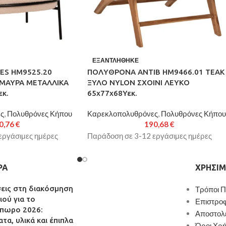
ΕΞΑΝΤΛΉΘΗΚΕ
S HM9525.20
ΠΟΛΥΘΡΟΝΑ ANTIB HM9466.01 ΤΕΑΚ
ΜΑΥΡΑ ΜΕΤΑΛΛΙΚΑ
ΞΥΛΟ NYLON ΣΧΟΙΝΙ ΛΕΥΚΟ
κ.
65x77x68Υεκ.
ς
,
Πολυθρόνες Κήπου
Καρεκλοπολυθρόνες
,
Πολυθρόνες Κήπου
0,76
€
190,68
€
εργάσιμες ημέρες
Παράδοση σε 3-12 εργάσιμες ημέρες
ΡΑ
ΧΡΉΣΙΜ
σεις στη διακόσμηση
Τρόποι 
ιού για το
Επιστρο
πωρο 2026:
Αποστολ
τα, υλικά και έπιπλα
Όροι Χρή