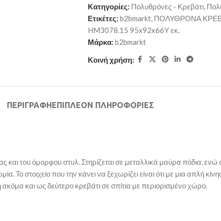
Κατηγορίες:
Πολυθρόνες - Κρεβάτι
,
Πολ
Ετικέτες:
b2bmarkt
,
ΠΟΛΥΘΡΟΝΑ ΚΡΕΒ
HM3078.15 95x92x66Υ εκ.
Μάρκα:
b2bmarkt
Κοινή χρήση:
ΠΕΡΙΓΡΑΦΉ
ΕΠΙΠΛΈΟΝ ΠΛΗΡΟΦΟΡΊΕΣ
και του όμορφου στυλ. Στηρίζεται σε μεταλλικά μαύρα πόδια, ενώ όλ
ο στοιχείο που την κάνει να ξεχωρίζει είναι ότι με μια απλή κίνη
 ακόμα και ως δεύτερο κρεβάτι σε σπίτια με περιορισμένο χώρο.