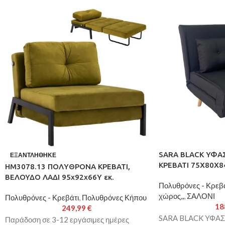
SARA BLACK ΥΦΑ
ΕΞΑΝΤΛΉΘΗΚΕ
ΚΡΕΒΑΤΙ 75X80X8
HM3078.13 ΠΟΛΥΘΡΟΝΑ ΚΡΕΒΑΤΙ,
ΒΕΛΟΥΔΟ ΛΑΔΙ 95x92x66Υ εκ.
Πολυθρόνες - Κρεβά
χώρος,,
,
ΣΑΛΟΝΙ
Πολυθρόνες - Κρεβάτι
,
Πολυθρόνες Κήπου
18
249,99
€
SARA BLACK ΥΦΑ
Παράδοση σε 3-12 εργάσιμες ημέρες