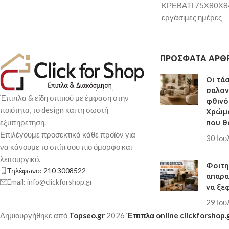
ΚΡΕΒΑΤΙ 75X80X84
εργάσιμες ημέρες
ΠΡΌΣΦΑΤΑ ΆΡΘ
Οι τά
σαλον
Έπιπλα & είδη σπιτιού με έμφαση στην
φθινό
ποιότητα, το design και τη σωστή
Χρώμα
εξυπηρέτηση.
που θ
Επιλέγουμε προσεκτικά κάθε προϊόν για
30 Ιου
να κάνουμε το σπίτι σου πιο όμορφο και
λειτουργικό.
Φοιτητ
Τηλέφωνο: 210 3008522
απαρα
Email: info@clickforshop.gr
να ξε
29 Ιου
Δημιουργήθηκε από
Topseo.gr
2026
Έπιπλα online clickforshop.