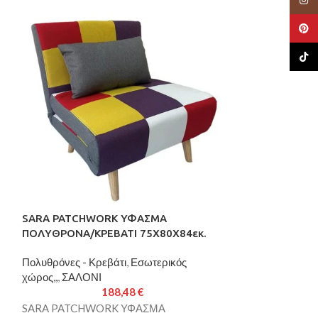
Pinte
TikTo
SARA PATCHWORK ΥΦΑΣΜΑ
SARA Q PATC
ΠΟΛΥΘΡΟΝΑ/ΚΡΕΒΑΤΙ 75X80X84εκ.
ΠΟΛΥΘΡΟΝΑ/ΚΡ
Πολυθρόνες - Κρεβάτι
,
Εσωτερικός
Πολυθρόνες - Κρ
χώρος,,
,
ΣΑΛΟΝΙ
χώρος,,
,
ΣΑΛΟΝΙ
188,48
€
SARA PATCHWORK ΥΦΑΣΜΑ
SARA Q PATC