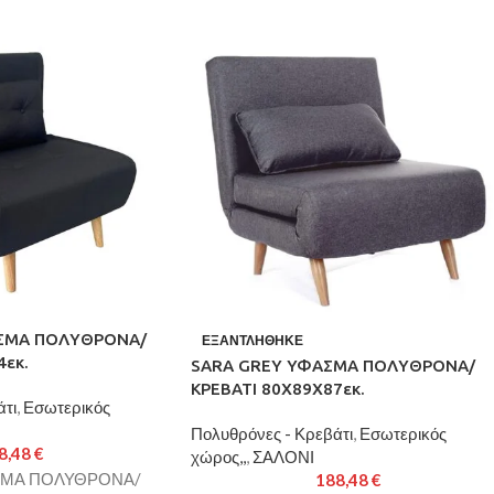
ΣΜΑ ΠΟΛΥΘΡΟΝΑ/
ΕΞΑΝΤΛΉΘΗΚΕ
4εκ.
SARA GREY ΥΦΑΣΜΑ ΠΟΛΥΘΡΟΝΑ/
ΚΡΕΒΑΤΙ 80Χ89Χ87εκ.
τι
,
Εσωτερικός
Πολυθρόνες - Κρεβάτι
,
Εσωτερικός
8,48
€
χώρος,,
,
ΣΑΛΟΝΙ
ΣΜΑ ΠΟΛΥΘΡΟΝΑ/
188,48
€