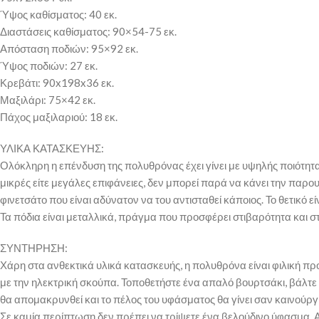
Ύψος καθίσματος: 40 εκ.
Διαστάσεις καθίσματος: 90×54-75 εκ.
Απόσταση ποδιών: 95×92 εκ.
Ύψος ποδιών: 27 εκ.
Κρεβάτι: 90x198x36 εκ.
Μαξιλάρι: 75×42 εκ.
Πάχος μαξιλαριού: 18 εκ.
ΥΛΙΚΑ ΚΑΤΑΣΚΕΥΗΣ:
Ολόκληρη η επένδυση της πολυθρόνας έχει γίνει με υψηλής ποιότητα
μικρές είτε μεγάλες επιφάνειες, δεν μπορεί παρά να κάνει την παρο
φινετσάτο που είναι αδύνατον να του αντισταθεί κάποιος. Το θετικό 
Τα πόδια είναι μεταλλικά, πράγμα που προσφέρει στιβαρότητα και σ
ΣΥΝΤΗΡΗΣΗ:
Χάρη στα ανθεκτικά υλικά κατασκευής, η πολυθρόνα είναι φιλική προ
με την ηλεκτρική σκούπα. Τοποθετήστε ένα απαλό βουρτσάκι, βάλτε 
θα απομακρυνθεί και το πέλος του υφάσματος θα γίνει σαν καινούργι
Σε καμία περίπτωση δεν πρέπει να τρίψετε ένα βελούδινο ύφασμα. Α