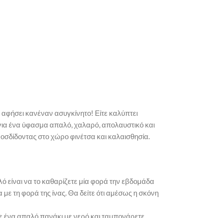
 αφήσει κανέναν ασυγκίνητο! Είτε καλύπτει
ι για ένα ύφασμα απαλό, χαλαρό, απολαυστικό και
προσδίδοντας στο χώρο φινέτσα και καλαισθησία.
λό είναι να το καθαρίζετε μία φορά την εβδομάδα
με τη φορά της ίνας. Θα δείτε ότι αμέσως η σκόνη
τε ένα απαλό πανάκι με νερό και ταμπονάρετε