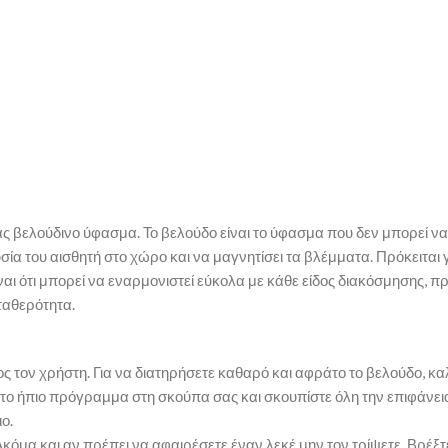
ς βελούδινο ύφασμα. Το βελούδο είναι το ύφασμα που δεν μπορεί να
υσία του αισθητή στο χώρο και να μαγνητίσει τα βλέμματα. Πρόκειτα
είναι ότι μπορεί να εναρμονιστεί εύκολα με κάθε είδος διακόσμησης, 
ταθερότητα.
ς τον χρήστη. Για να διατηρήσετε καθαρό και αφράτο το βελούδο, κα
το ήπιο πρόγραμμα στη σκούπα σας και σκουπίστε όλη την επιφάνεια 
ο.
κόμα και αν πρέπει να αφαιρέσετε έναν λεκέ μην τον τρίψετε. Βρέξ