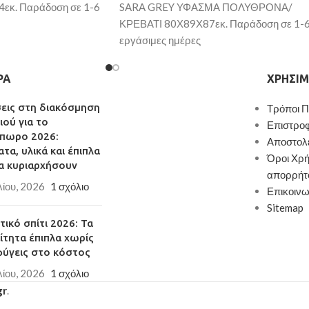
εκ. Παράδοση σε 1-6
SARA GREY ΥΦΑΣΜΑ ΠΟΛΥΘΡΟΝΑ/
ΚΡΕΒΑΤΙ 80Χ89Χ87εκ. Παράδοση σε 1-
εργάσιμες ημέρες
ΡΑ
ΧΡΉΣΙΜ
σεις στη διακόσμηση
Τρόποι 
ιού για το
Επιστρο
πωρο 2026:
Αποστολ
τα, υλικά και έπιπλα
Όροι Χρή
α κυριαρχήσουν
απορρήτ
λίου, 2026
1 σχόλιο
Επικοινω
Sitemap
ικό σπίτι 2026: Τα
ίτητα έπιπλα χωρίς
φύγεις στο κόστος
λίου, 2026
1 σχόλιο
gr
.