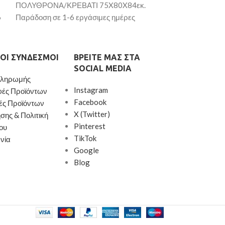
ΠΟΛΥΘΡΟΝΑ/ΚΡΕΒΑΤΙ 75X80X84εκ.
ΠΟΛΥΘΡΟΝΑ/ΚΡ
6
Παράδοση σε 1-6 εργάσιμες ημέρες
Παράδοση σε 1-6
ΟΙ ΣΎΝΔΕΣΜΟΙ
ΒΡΕΊΤΕ ΜΑΣ ΣΤΑ
SOCIAL MEDIA
Πληρωμής
Instagram
φές Προϊόντων
Facebook
ές Προϊόντων
X (Twitter)
σης & Πολιτική
Pinterest
ου
TikTok
νία
Google
Blog