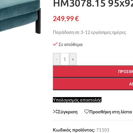
HM3078.15 95x92
249,99
€
Παράδοση σε 3-12 εργάσιμες ημέρες
Σε απόθεμα
-
+
ΠΡΟΣΘΉ
Α
Υπολογισμός αποστολής
Σύγκριση
Προσθήκη στη λίστα
Κωδικός προϊόντος:
71101