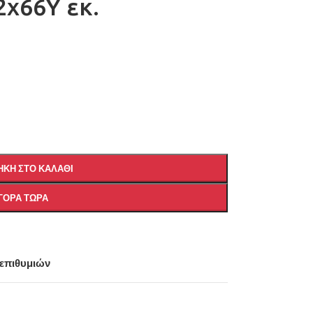
x66Υ εκ.
ΚΗ ΣΤΟ ΚΑΛΆΘΙ
ΓΟΡΆ ΤΏΡΑ
 επιθυμιών