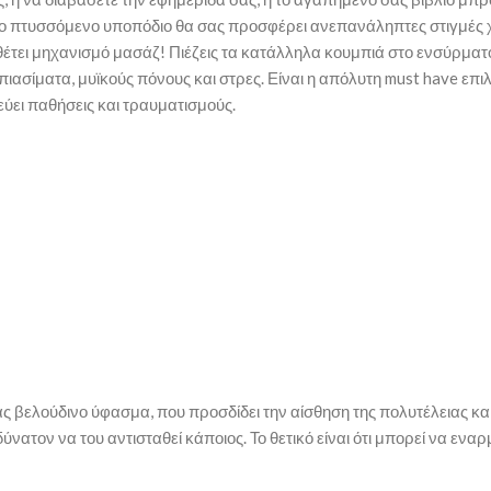
το πτυσσόμενο υποπόδιο θα σας προσφέρει ανεπανάληπτες στιγμές
ιαθέτει μηχανισμό μασάζ! Πιέζεις τα κατάλληλα κουμπιά στο ενσύρμα
ιασίματα, μυϊκούς πόνους και στρες. Είναι η απόλυτη must have επι
εύει παθήσεις και τραυματισμούς.
 βελούδινο ύφασμα, που προσδίδει την αίσθηση της πολυτέλειας και 
ατον να του αντισταθεί κάποιος. Το θετικό είναι ότι μπορεί να εναρ