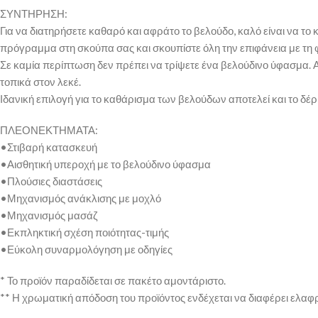
ΣΥΝΤΗΡΗΣΗ:
Για να διατηρήσετε καθαρό και αφράτο το βελούδο, καλό είναι να το
πρόγραμμα στη σκούπα σας και σκουπίστε όλη την επιφάνεια με τη φο
Σε καμία περίπτωση δεν πρέπει να τρίψετε ένα βελούδινο ύφασμα. Α
τοπικά στον λεκέ.
Ιδανική επιλογή για το καθάρισμα των βελούδων αποτελεί και το δέ
ΠΛΕΟΝΕΚΤΗΜΑΤΑ:
•Στιβαρή κατασκευή
•Αισθητική υπεροχή με το βελούδινο ύφασμα
•Πλούσιες διαστάσεις
•Μηχανισμός ανάκλισης με μοχλό
•Μηχανισμός μασάζ
•Εκπληκτική σχέση ποιότητας-τιμής
•Εύκολη συναρμολόγηση με οδηγίες
* Το προϊόν παραδίδεται σε πακέτο αμοντάριστο.
** Η χρωματική απόδοση του προϊόντος ενδέχεται να διαφέρει ελαφ