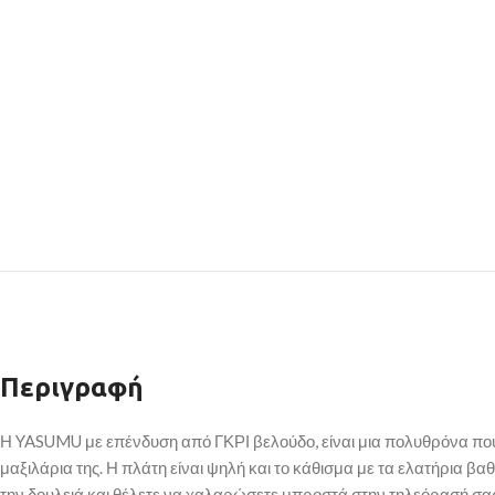
Περιγραφή
Η YASUMU με επένδυση από ΓΚΡΙ βελούδο, είναι μια πολυθρόνα που απ
μαξιλάρια της. Η πλάτη είναι ψηλή και το κάθισμα με τα ελατήρια 
την δουλειά και θέλετε να χαλαρώσετε μπροστά στην τηλεόρασή σας,