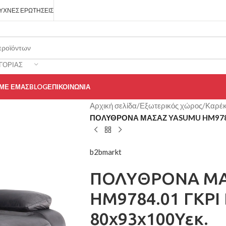
ΥΧΝΈΣ ΕΡΩΤΉΣΕΙΣ
ΓΟΡΊΑΣ
 ΜΕ ΕΜΆΣ
BLOG
ΕΠΙΚΟΙΝΩΝΊΑ
Αρχική σελίδα
/
Εξωτερικός χώρος
/
Καρέκ
ΠΟΛΥΘΡΟΝΑ ΜΑΣΑΖ YASUMU HM9784.
b2bmarkt
ΠΟΛΥΘΡΟΝΑ ΜΑ
HM9784.01 ΓΚΡ
80x93x100Υεκ.