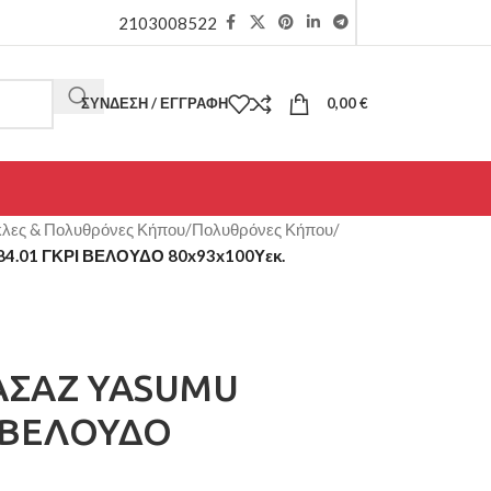
2103008522
ΣΎΝΔΕΣΗ / ΕΓΓΡΑΦΉ
0,00
€
λες & Πολυθρόνες Κήπου
/
Πολυθρόνες Κήπου
/
01 ΓΚΡΙ ΒΕΛΟΥΔΟ 80x93x100Υεκ.
ΣΑΖ YASUMU
Ι ΒΕΛΟΥΔΟ