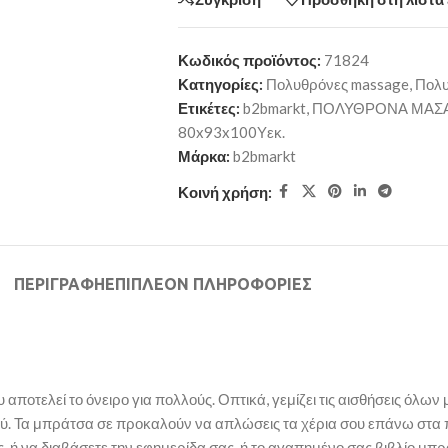
Κωδικός προϊόντος:
71824
Κατηγορίες:
Πολυθρόνες massage
,
Πολυ
Ετικέτες:
b2bmarkt
,
ΠΟΛΥΘΡΟΝΑ ΜΑΣΑ
80x93x100Υεκ.
Μάρκα:
b2bmarkt
Κοινή χρήση:
ΠΕΡΙΓΡΑΦΉ
ΕΠΙΠΛΈΟΝ ΠΛΗΡΟΦΟΡΊΕΣ
οτελεί το όνειρο για πολλούς. Οπτικά, γεμίζει τις αισθήσεις όλων μ
βαθύ. Τα μπράτσα σε προκαλούν να απλώσεις τα χέρια σου επάνω στα
 ή να διαβάσετε την εφημερίδα σας, ή το αγαπημένο σας βιβλίο μπρ