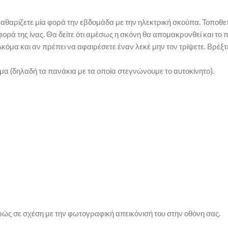
 καθαρίζετε μία φορά την εβδομάδα με την ηλεκτρική σκούπα. Τοποθε
ρά της ίνας. Θα δείτε ότι αμέσως η σκόνη θα απομακρυνθεί και το π
κόμα και αν πρέπει να αφαιρέσετε έναν λεκέ μην τον τρίψετε. Βρέξ
ρμα (δηλαδή τα πανάκια με τα οποία στεγνώνουμε το αυτοκίνητο).
ρώς σε σχέση με την φωτογραφική απεικόνισή του στην οθόνη σας.