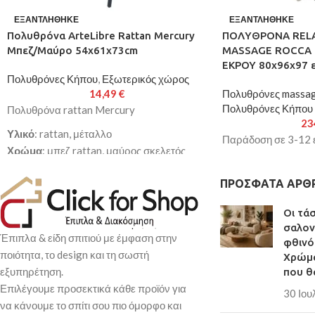
ΕΞΑΝΤΛΉΘΗΚΕ
ΕΞΑΝΤΛΉΘΗΚΕ
Πολυθρόνα ArteLibre Rattan Mercury
ΠΟΛΥΘΡΟΝΑ REL
Μπεζ/Μαύρο 54x61x73cm
MASSAGE ROCCA 
ΕΚΡΟΥ 80x96x97 ε
Πολυθρόνες Κήπου
,
Εξωτερικός χώρος
14,49
€
Πολυθρόνες massa
Πολυθρόνες Κήπου
Πολυθρόνα rattan Mercury
23
Υλικό
: rattan, μέταλλο
Παράδοση σε 3-12 
Χρώμα
: μπεζ rattan, μαύρος σκελετός
Διαστάσεις
: 54x61x73cm
ΠΡΌΣΦΑΤΑ ΆΡΘ
Διάμετρος Σωλήνα
: 24x0.8mm
Κατασκευασμένη από υψηλής ποιότητας
Οι τά
στιβαρό μεταλλικό σκελετό για μεγαλύτερη
σαλον
ανθεκτικότητα και αντοχή στο χρόνο
Έπιπλα & είδη σπιτιού με έμφαση στην
φθινό
Με κάθισμα από εξαιρετικής ποιότητας
ποιότητα, το design και τη σωστή
Χρώμα
rattan/ύφασμα που την κάνει να
εξυπηρέτηση.
που θ
αγκαλιάζει σωστά το σώμα
Επιλέγουμε προσεκτικά κάθε προϊόν για
30 Ιου
Θα προσφέρει ατελείωτες ώρες άνεσης και
να κάνουμε το σπίτι σου πιο όμορφο και