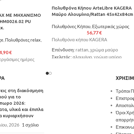
Πολυθρόνα Κήπου ArteLibre KAGERA
Μαύρο Αλουμίνιο/Rattan 45x42x84cm
AX ΜΕ ΜΗΧΑΝΙΣΜΟ
HM0026.02 PU
Πολυθρόνες Κήπου
,
Εξωτερικός χώρος
κ.
56,77
€
Πολυθρόνα κήπου KAGERA
ge
,
Πολυθρόνες relax
,
Επένδυση
: rattan, χρώμα μαύρο
4,90
€
Σκελετός
: αλουμίνιο, χρώμα μαύρο
εργάσιμες ημέρες
Μαξιλάρι
: ύφασμα, χρώμα μαύρο
Ύψος Καθίσματος
: 43cm
ΡΑ
ΧΡΉΣΙΜ
Διαστάσεις
: 45x42x84cm
Κατασκευασμένη από υψηλής ποιότητας
σεις στη διακόσμηση
Τρόποι 
αλουμίνιο και rattan για μεγαλύτερη
ιού για το
Επιστρο
ανθεκτικότητα και αντοχή στο χρόνο
πωρο 2026:
Αποστολ
Κομψός και μοντέρνος σχεδιασμός
τα, υλικά και έπιπλα
Όροι Χρή
Παράδοση σε 3-10 εργάσιμες ημέρες
α κυριαρχήσουν
απορρήτ
λίου, 2026
1 σχόλιο
Επικοινω
Sitemap