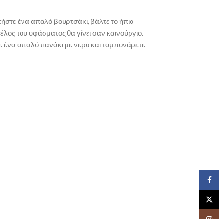
τήστε ένα απαλό βουρτσάκι, βάλτε το ήπιο
έλος του υφάσματος θα γίνει σαν καινούργιο.
τε ένα απαλό πανάκι με νερό και ταμπονάρετε
Face
X
Insta