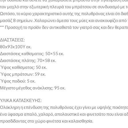
τον μοχλό στην εξωτερική πλευρά του μπράτσου σε συνδυασμό με 
Ωστόσο, το κύριο χαρακτηριστικό αυτής της πολυθρόνας είναι ότι δ
μασάζ 8 σημείων. Χαλαρώνει άμεσα τους μύες και ανακουφίζει από π
** Προσοχή το προϊόν δεν αντικαθιστά τον γιατρό σας και δεν θεραπ
ΔΙΑΣΤΑΣΕΙΣ:
80x93x100Υ εκ.
Διαστάσεις καθίσματος: 50×55 εκ.
Διαστάσεις πλάτης: 70×58 εκ.
Ύψος καθίσματος: 50 εκ.
Ύψος μπράτσων: 59 εκ.
Ύψος ποδιού: 5 εκ.
Μέγιστο μέγεθος ανάκλισης: 95 εκ.
ΥΛΙΚΑ ΚΑΤΑΣΚΕΥΗΣ:
Ολόκληρη η επένδυση της πολυθρόνας έχει γίνει με υψηλής ποιότητας
ένα ύφασμα απαλό, χαλαρό, απολαυστικό και φινετσάτο που είναι αδύν
προσδίδοντας στο χώρο φινέτσα και καλαισθησία.