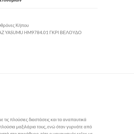
θρόνες Κήπου
Ζ YASUMU HM9784.01 ΓΚΡΙ ΒΕΛΟΥΔΟ
ε τις πλούσιες διαστάσεις και τα αναπαυτικά
 πλούσια μαξιλάρια τους, ενώ όταν γυρνάτε από
οστά στο παράθυρο, τότε ο μηχανισμός relax με