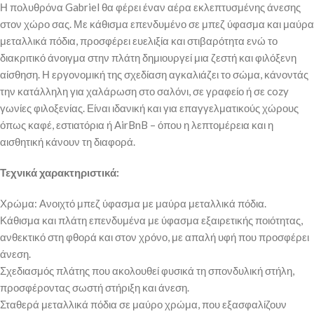
Η πολυθρόνα Gabriel θα φέρει έναν αέρα εκλεπτυσμένης άνεσης
στον χώρο σας. Με κάθισμα επενδυμένο σε μπεζ ύφασμα και μαύρα
μεταλλικά πόδια, προσφέρει ευελιξία και στιβαρότητα ενώ το
διακριτικό άνοιγμα στην πλάτη δημιουργεί μια ζεστή και φιλόξενη
αίσθηση. Η εργονομική της σχεδίαση αγκαλιάζει το σώμα, κάνοντάς
την κατάλληλη για χαλάρωση στο σαλόνι, σε γραφείο ή σε cozy
γωνίες φιλοξενίας. Είναι ιδανική και για επαγγελματικούς χώρους
όπως καφέ, εστιατόρια ή AirBnB – όπου η λεπτομέρεια και η
αισθητική κάνουν τη διαφορά.
Τεχνικά χαρακτηριστικά:
Χρώμα: Ανοιχτό μπεζ ύφασμα με μαύρα μεταλλικά πόδια.
Κάθισμα και πλάτη επενδυμένα με ύφασμα εξαιρετικής ποιότητας,
ανθεκτικό στη φθορά και στον χρόνο, με απαλή υφή που προσφέρει
άνεση.
Σχεδιασμός πλάτης που ακολουθεί φυσικά τη σπονδυλική στήλη,
προσφέροντας σωστή στήριξη και άνεση.
Σταθερά μεταλλικά πόδια σε μαύρο χρώμα, που εξασφαλίζουν