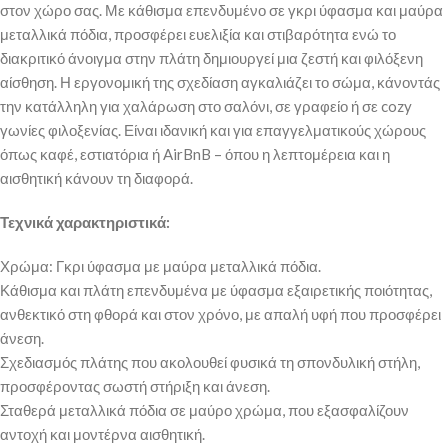
στον χώρο σας. Με κάθισμα επενδυμένο σε γκρι ύφασμα και μαύρα
μεταλλικά πόδια, προσφέρει ευελιξία και στιβαρότητα ενώ το
διακριτικό άνοιγμα στην πλάτη δημιουργεί μια ζεστή και φιλόξενη
αίσθηση. Η εργονομική της σχεδίαση αγκαλιάζει το σώμα, κάνοντάς
την κατάλληλη για χαλάρωση στο σαλόνι, σε γραφείο ή σε cozy
γωνίες φιλοξενίας. Είναι ιδανική και για επαγγελματικούς χώρους
όπως καφέ, εστιατόρια ή AirBnB – όπου η λεπτομέρεια και η
αισθητική κάνουν τη διαφορά.
Τεχνικά χαρακτηριστικά:
Χρώμα: Γκρι ύφασμα με μαύρα μεταλλικά πόδια.
Κάθισμα και πλάτη επενδυμένα με ύφασμα εξαιρετικής ποιότητας,
ανθεκτικό στη φθορά και στον χρόνο, με απαλή υφή που προσφέρει
άνεση.
Σχεδιασμός πλάτης που ακολουθεί φυσικά τη σπονδυλική στήλη,
προσφέροντας σωστή στήριξη και άνεση.
Σταθερά μεταλλικά πόδια σε μαύρο χρώμα, που εξασφαλίζουν
αντοχή και μοντέρνα αισθητική.