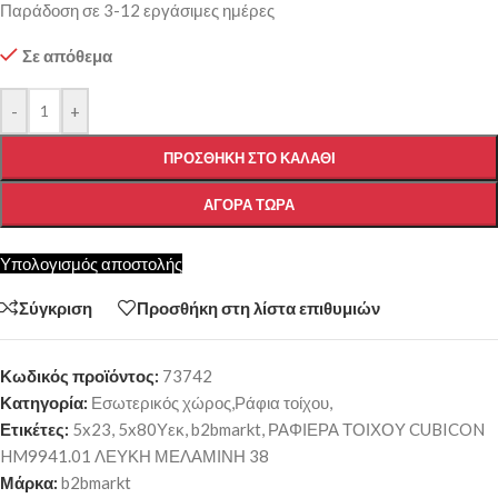
Παράδοση σε 3-12 εργάσιμες ημέρες
Σε απόθεμα
-
+
ΠΡΟΣΘΉΚΗ ΣΤΟ ΚΑΛΆΘΙ
ΑΓΟΡΆ ΤΏΡΑ
Υπολογισμός αποστολής
Σύγκριση
Προσθήκη στη λίστα επιθυμιών
Κωδικός προϊόντος:
73742
Κατηγορία:
Εσωτερικός χώρος,Ράφια τοίχου,
Ετικέτες:
5x23
,
5x80Υεκ
,
b2bmarkt
,
ΡΑΦΙΕΡΑ ΤΟΙΧΟΥ CUBICON
HM9941.01 ΛΕΥΚΗ ΜΕΛΑΜΙΝΗ 38
Μάρκα:
b2bmarkt