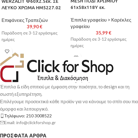
MESH ΠΟΔΙ ΧΡΩΜΙΟΥ
WERZALIT Φ60Χ2.5εκ. ΣΕ
61x58x118Y εκ.
ΛΕΥΚΟ ΧΡΩΜΑ HM5227.02
Έπιπλα γραφείου > Καρέκλες
Επιφάνειες Τραπεζιών
γραφείου
39,90
€
35,99
€
Παράδοση σε 3-12 εργάσιμες
Παράδοση σε 3-12 εργάσιμες
ημέρες
ημέρες
Έπιπλα & είδη σπιτιού με έμφαση στην ποιότητα, το design και τη
σωστή εξυπηρέτηση.
Επιλέγουμε προσεκτικά κάθε προϊόν για να κάνουμε το σπίτι σου πιο
όμορφο και λειτουργικό.
Τηλέφωνο: 210 3008522
Email: info@clickforshop.gr
ΠΡΌΣΦΑΤΑ ΆΡΘΡΑ